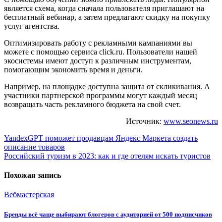
является схема, когда сначала пользователя приглашают на
бесплатный вебинар, а затем предлагают скидку на покупку
услуг агентства.
Оптимизировать работу с рекламными кампаниями вы
можете с помощью сервиса click.ru. Пользователи нашей
экосистемы имеют доступ к различным инструментам,
помогающим экономить время и деньги.
Например, на площадке доступна защита от скликивания. А
участники партнерской программы могут каждый месяц
возвращать часть рекламного бюджета на свой счет.
Источник:
www.seonews.ru
Навигация
YandexGPT поможет продавцам Яндекс Маркета создать
описание товаров
по
Российский туризм в 2023: как и где отелям искать туристов
записям
Похожая запись
Вебмастерская
Бренды всё чаще выбирают блогеров с аудиторией от 500 подписчиков