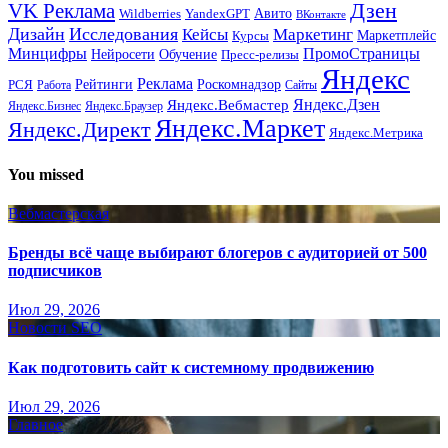
Дзен
VK Реклама
Авито
Wildberries
YandexGPT
ВКонтакте
Дизайн
Исследования
Кейсы
Маркетинг
Маркетплейс
Курсы
Минцифры
ПромоСтраницы
Нейросети
Обучение
Пресс-релизы
Яндекс
Реклама
Рейтинги
Роскомнадзор
РСЯ
Работа
Сайты
Яндекс.Вебмастер
Яндекс.Дзен
Яндекс.Бизнес
Яндекс.Браузер
Яндекс.Маркет
Яндекс.Директ
Яндекс.Метрика
You missed
Вебмастерская
Бренды всё чаще выбирают блогеров с аудиторией от 500
подписчиков
Июл 29, 2026
Новости SEO
Как подготовить сайт к системному продвижению
Июл 29, 2026
Главное