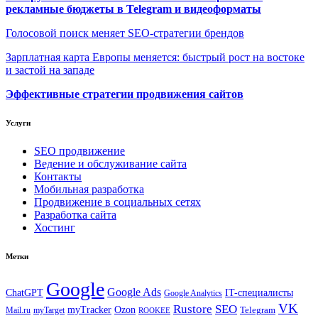
рекламные бюджеты в Telegram и видеоформаты
Голосовой поиск меняет SEO-стратегии брендов
Зарплатная карта Европы меняется: быстрый рост на востоке
и застой на западе
Эффективные стратегии продвижения сайтов
Услуги
SEO продвижение
Ведение и обслуживание сайта
Контакты
Мобильная разработка
Продвижение в социальных сетях
Разработка сайта
Хостинг
Метки
Google
Google Ads
IT-специалисты
ChatGPT
Google Analytics
VK
Rustore
SEO
myTracker
Ozon
Mail.ru
myTarget
Telegram
ROOKEE