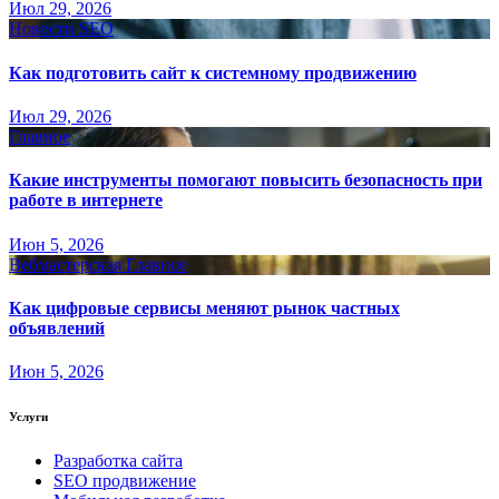
Июл 29, 2026
Новости SEO
Как подготовить сайт к системному продвижению
Июл 29, 2026
Главное
Какие инструменты помогают повысить безопасность при
работе в интернете
Июн 5, 2026
Вебмастерская
Главное
Как цифровые сервисы меняют рынок частных
объявлений
Июн 5, 2026
Услуги
Разработка сайта
SEO продвижение