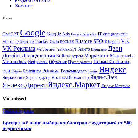
Разработка сайта
Хостинг
Метки
Google
Google Ads
IT-специалисты
ChatGPT
Google Analytics
VK
Rustore
SEO
myTracker
Ozon
Mail.ru
myTarget
Telegram
ROOKEE
Дзен
VK Реклама
Авито
Wildberries
YandexGPT
ВКонтакте
Дизайн
Исследования
Кейсы
Маркетинг
Маркетплейс
Курсы
Минцифры
ПромоСтраницы
Нейросети
Обучение
Пресс-релизы
Яндекс
Реклама
Рейтинги
Роскомнадзор
РСЯ
Работа
Сайты
Яндекс.Вебмастер
Яндекс.Дзен
Яндекс.Бизнес
Яндекс.Браузер
Яндекс.Маркет
Яндекс.Директ
Яндекс.Метрика
You missed
Вебмастерская
Бренды всё чаще выбирают блогеров с аудиторией от 500
подписчиков