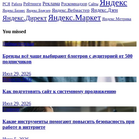
Яндекс
Реклама
Рейтинги
Роскомнадзор
РСЯ
Работа
Сайты
Яндекс.Вебмастер
Яндекс.Дзен
Яндекс.Бизнес
Яндекс.Браузер
Яндекс.Маркет
Яндекс.Директ
Яндекс.Метрика
You missed
Вебмастерская
Бренды всё чаще выбирают блогеров с аудиторией от 500
подписчиков
Июл 29, 2026
Новости SEO
Как подготовить сайт к системному продвижению
Июл 29, 2026
Главное
Какие инструменты помогают повысить безопасность при
работе в интернете