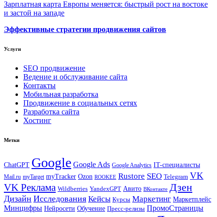
Зарплатная карта Европы меняется: быстрый рост на востоке
и застой на западе
Эффективные стратегии продвижения сайтов
Услуги
SEO продвижение
Ведение и обслуживание сайта
Контакты
Мобильная разработка
Продвижение в социальных сетях
Разработка сайта
Хостинг
Метки
Google
Google Ads
IT-специалисты
ChatGPT
Google Analytics
VK
Rustore
SEO
myTracker
Ozon
Mail.ru
myTarget
Telegram
ROOKEE
Дзен
VK Реклама
Авито
Wildberries
YandexGPT
ВКонтакте
Дизайн
Исследования
Кейсы
Маркетинг
Маркетплейс
Курсы
Минцифры
ПромоСтраницы
Нейросети
Обучение
Пресс-релизы