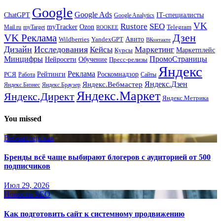
Google
Google Ads
IT-специалисты
ChatGPT
Google Analytics
VK
Rustore
SEO
myTracker
Ozon
Mail.ru
myTarget
Telegram
ROOKEE
Дзен
VK Реклама
Авито
Wildberries
YandexGPT
ВКонтакте
Дизайн
Исследования
Кейсы
Маркетинг
Маркетплейс
Курсы
Минцифры
ПромоСтраницы
Нейросети
Обучение
Пресс-релизы
Яндекс
Реклама
Рейтинги
Роскомнадзор
РСЯ
Работа
Сайты
Яндекс.Вебмастер
Яндекс.Дзен
Яндекс.Бизнес
Яндекс.Браузер
Яндекс.Маркет
Яндекс.Директ
Яндекс.Метрика
You missed
Вебмастерская
Бренды всё чаще выбирают блогеров с аудиторией от 500
подписчиков
Июл 29, 2026
Новости SEO
Как подготовить сайт к системному продвижению