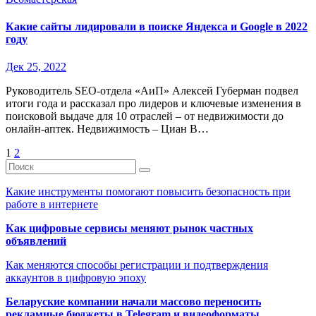
Какие сайты лидировали в поиске Яндекса и Google в 2022
году
Дек 25, 2022
Руководитель SEO-отдела «АиП» Алексей Губерман подвел
итоги года и рассказал про лидеров и ключевые изменения в
поисковой выдаче для 10 отраслей – от недвижимости до
онлайн-аптек. Недвижимость – Циан В…
Пагинация
1
2
записей
Какие инструменты помогают повысить безопасность при
работе в интернете
Как цифровые сервисы меняют рынок частных
объявлений
Как меняются способы регистрации и подтверждения
аккаунтов в цифровую эпоху
Беларуские компании начали массово переносить
рекламные бюджеты в Telegram и видеоформаты