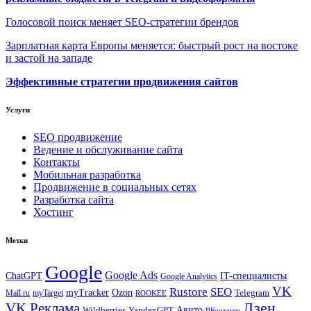
Голосовой поиск меняет SEO-стратегии брендов
Зарплатная карта Европы меняется: быстрый рост на востоке
и застой на западе
Эффективные стратегии продвижения сайтов
Услуги
SEO продвижение
Ведение и обслуживание сайта
Контакты
Мобильная разработка
Продвижение в социальных сетях
Разработка сайта
Хостинг
Метки
Google
Google Ads
IT-специалисты
ChatGPT
Google Analytics
VK
Rustore
SEO
myTracker
Ozon
Mail.ru
myTarget
Telegram
ROOKEE
Дзен
VK Реклама
Авито
Wildberries
YandexGPT
ВКонтакте