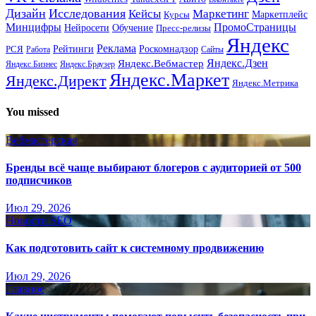
Дизайн
Исследования
Кейсы
Маркетинг
Маркетплейс
Курсы
Минцифры
ПромоСтраницы
Нейросети
Обучение
Пресс-релизы
Яндекс
Реклама
Рейтинги
Роскомнадзор
РСЯ
Работа
Сайты
Яндекс.Вебмастер
Яндекс.Дзен
Яндекс.Бизнес
Яндекс.Браузер
Яндекс.Маркет
Яндекс.Директ
Яндекс.Метрика
You missed
Вебмастерская
Бренды всё чаще выбирают блогеров с аудиторией от 500
подписчиков
Июл 29, 2026
Новости SEO
Как подготовить сайт к системному продвижению
Июл 29, 2026
Главное