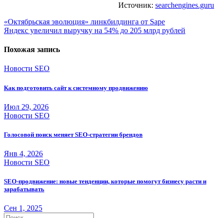
Источник:
searchengines.guru
Навигация
«Октябрьская эволюция» линкбилдинга от Sape
Яндекс увеличил выручку на 54% до 205 млрд рублей
по
записям
Похожая запись
Новости SEO
Как подготовить сайт к системному продвижению
Июл 29, 2026
Новости SEO
Голосовой поиск меняет SEO-стратегии брендов
Янв 4, 2026
Новости SEO
SEO-продвижение: новые тенденции, которые помогут бизнесу расти и
зарабатывать
Сен 1, 2025