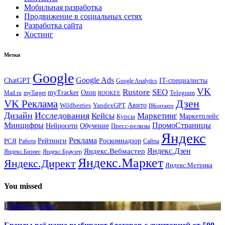
Мобильная разработка
Продвижение в социальных сетях
Разработка сайта
Хостинг
Метки
Google
Google Ads
IT-специалисты
ChatGPT
Google Analytics
VK
Rustore
SEO
myTracker
Ozon
Mail.ru
myTarget
Telegram
ROOKEE
Дзен
VK Реклама
Авито
Wildberries
YandexGPT
ВКонтакте
Дизайн
Исследования
Кейсы
Маркетинг
Маркетплейс
Курсы
Минцифры
ПромоСтраницы
Нейросети
Обучение
Пресс-релизы
Яндекс
Реклама
Рейтинги
Роскомнадзор
РСЯ
Работа
Сайты
Яндекс.Вебмастер
Яндекс.Дзен
Яндекс.Бизнес
Яндекс.Браузер
Яндекс.Маркет
Яндекс.Директ
Яндекс.Метрика
You missed
Вебмастерская