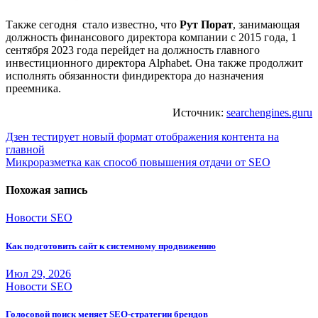
Также сегодня стало известно, что
Рут Порат
, занимающая
должность финансового директора компании c 2015 года, 1
сентября 2023 года перейдет на должность главного
инвестиционного директора Alphabet. Она также продолжит
исполнять обязанности финдиректора до назначения
преемника.
Источник:
searchengines.guru
Навигация
Дзен тестирует новый формат отображения контента на
главной
по
Микроразметка как способ повышения отдачи от SEO
записям
Похожая запись
Новости SEO
Как подготовить сайт к системному продвижению
Июл 29, 2026
Новости SEO
Голосовой поиск меняет SEO-стратегии брендов