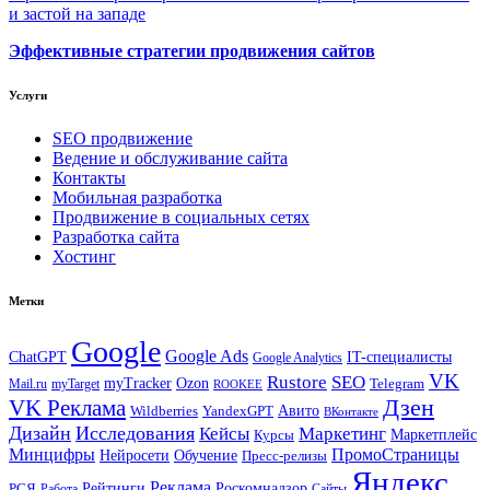
и застой на западе
Эффективные стратегии продвижения сайтов
Услуги
SEO продвижение
Ведение и обслуживание сайта
Контакты
Мобильная разработка
Продвижение в социальных сетях
Разработка сайта
Хостинг
Метки
Google
Google Ads
IT-специалисты
ChatGPT
Google Analytics
VK
Rustore
SEO
myTracker
Ozon
Mail.ru
myTarget
Telegram
ROOKEE
Дзен
VK Реклама
Авито
Wildberries
YandexGPT
ВКонтакте
Дизайн
Исследования
Кейсы
Маркетинг
Маркетплейс
Курсы
Минцифры
ПромоСтраницы
Нейросети
Обучение
Пресс-релизы
Яндекс
Реклама
Рейтинги
Роскомнадзор
РСЯ
Работа
Сайты