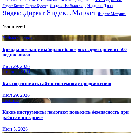
Яндекс.Вебмастер
Яндекс.Дзен
Яндекс.Бизнес
Яндекс.Браузер
Яндекс.Маркет
Яндекс.Директ
Яндекс.Метрика
You missed
Вебмастерская
Бренды всё чаще выбирают блогеров с аудиторией от 500
подписчиков
Июл 29, 2026
Новости SEO
Как подготовить сайт к системному продвижению
Июл 29, 2026
Главное
Какие инструменты помогают повысить безопасность при
работе в интернете
Июн 5, 2026