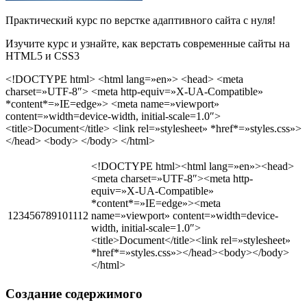
Практический курс по верстке адаптивного сайта с нуля!
Изучите курс и узнайте, как верстать современные сайты на
HTML5 и CSS3
<!DOCTYPE html> <html lang=»en»> <head> <meta
charset=»UTF-8″> <meta http-equiv=»X-UA-Compatible»
*content*=»IE=edge»> <meta name=»viewport»
content=»width=device-width, initial-scale=1.0″>
<title>Document</title> <link rel=»stylesheet» *href*=»styles.css»>
</head> <body> </body> </html>
<!DOCTYPE html><html lang=»en»><head>
<meta charset=»UTF-8″><meta http-
equiv=»X-UA-Compatible»
*content*=»IE=edge»><meta
123456789101112
name=»viewport» content=»width=device-
width, initial-scale=1.0″>
<title>Document</title><link rel=»stylesheet»
*href*=»styles.css»></head><body></body>
</html>
Создание содержимого