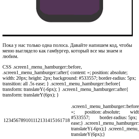
Пока у нас только одна полоса. Давайте напишем код, чтобы
меню выглядело как гамбургер, который все мы знаем и
любим.
CSS .screen1_menu_hamburger::before,
.screen1_menu_hamburger::after{ content: »; position: absolute;
width: 20px; height: 2px; background: #533557; border-radius: 5px;
transition: all .5s ease; } .screen1_menu_hamburger::before{
transform: translateY(-6px); } .screen1_menu_hamburger::after{
transform: translateY(6px); }
.screen1_menu_hamburger::befor
»; position: absolute; wid
#533557; border-radius: 5px; t
123456789101112131415161718
ease;} .screen1_menu_hamburger:
translateY(-6px);} .screen1_menu
translateY(6px);}