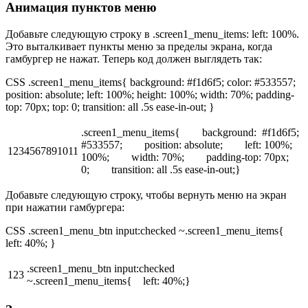
Анимация пунктов меню
Добавьте следующую строку в .screen1_menu_items: left: 100%.
Это выталкивает пункты меню за пределы экрана, когда
гамбургер не нажат. Теперь код должен выглядеть так:
CSS .screen1_menu_items{ background: #f1d6f5; color: #533557;
position: absolute; left: 100%; height: 100%; width: 70%; padding-
top: 70px; top: 0; transition: all .5s ease-in-out; }
.screen1_menu_items{ background: #f1d6f5;
#533557; position: absolute; left: 100%; 
1234567891011
100%; width: 70%; padding-top: 70px; 
0; transition: all .5s ease-in-out;}
Добавьте следующую строку, чтобы вернуть меню на экран
при нажатии гамбургера:
CSS .screen1_menu_btn input:checked ~.screen1_menu_items{
left: 40%; }
.screen1_menu_btn input:checked
123
~.screen1_menu_items{ left: 40%;}