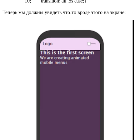
10; transition: all .5s ease;}
Теперь мы должны увидеть что-то вроде этого на экране: