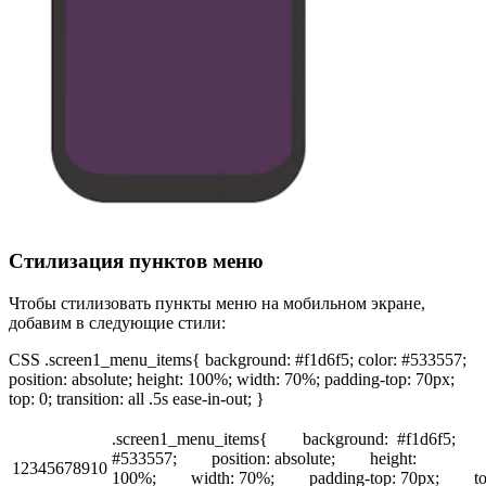
Стилизация пунктов меню
Чтобы стилизовать пункты меню на мобильном экране,
добавим в следующие стили:
CSS .screen1_menu_items{ background: #f1d6f5; color: #533557;
position: absolute; height: 100%; width: 70%; padding-top: 70px;
top: 0; transition: all .5s ease-in-out; }
.screen1_menu_items{ background: #f1d6f5; c
#533557; position: absolute; height:
12345678910
100%; width: 70%; padding-top: 70px; to