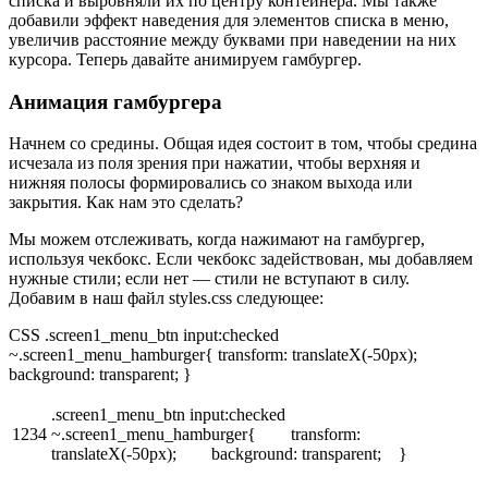
списка и выровняли их по центру контейнера. Мы также
добавили эффект наведения для элементов списка в меню,
увеличив расстояние между буквами при наведении на них
курсора. Теперь давайте анимируем гамбургер.
Анимация гамбургера
Начнем со средины. Общая идея состоит в том, чтобы средина
исчезала из поля зрения при нажатии, чтобы верхняя и
нижняя полосы формировались со знаком выхода или
закрытия. Как нам это сделать?
Мы можем отслеживать, когда нажимают на гамбургер,
используя чекбокс. Если чекбокс задействован, мы добавляем
нужные стили; если нет — стили не вступают в силу.
Добавим в наш файл styles.css следующее:
CSS .screen1_menu_btn input:checked
~.screen1_menu_hamburger{ transform: translateX(-50px);
background: transparent; }
.screen1_menu_btn input:checked
1234
~.screen1_menu_hamburger{ transform:
translateX(-50px); background: transparent; }