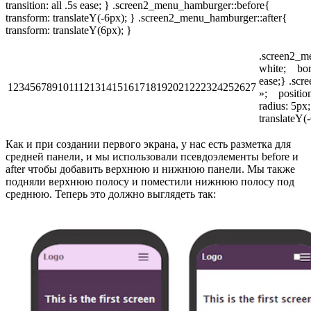
transition: all .5s ease; } .screen2_menu_hamburger::before{
transform: translateY(-6px); } .screen2_menu_hamburger::after{
transform: translateY(6px); }
.screen2_m
white; bord
ease;} .sc
123456789101112131415161718192021222324252627
»; positio
radius: 5px
translateY(
Как и при создании первого экрана, у нас есть разметка для
средней панели, и мы использовали псевдоэлементы before и
after чтобы добавить верхнюю и нижнюю панели. Мы также
подняли верхнюю полосу и поместили нижнюю полосу под
среднюю. Теперь это должно выглядеть так: