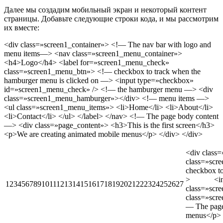
Далее мы создадим мобильный экран и некоторый контент
страницы. Добавьте следующие строки кода, и мы рассмотрим
их вместе:
<div class=»screen1_container»> <!— The nav bar with logo and
menu items—> <nav class=»screen1_menu_container»>
<h4>Logo</h4> <label for=»screen1_menu_check»
class=»screen1_menu_btn»> <!— checkbox to track when the
hamburger menu is clicked on —> <input type=»checkbox»
id=»screen1_menu_check» /> <!— the hamburger menu —> <div
class=»screen1_menu_hamburger»></div> <!— menu items —>
<ul class=»screen1_menu_items»> <li>Home</li> <li>About</li>
<li>Contact</li> </ul> </label> </nav> <!— The page body content
—> <div class=»page_content»> <h3>This is the first screen</h3>
<p>We are creating animated mobile menus</p> </div> </div>
<div class
class=»sc
checkbox to
> <inpu
123456789101112131415161718192021222324252627
class=»s
class=»s
— The page
menus</p>