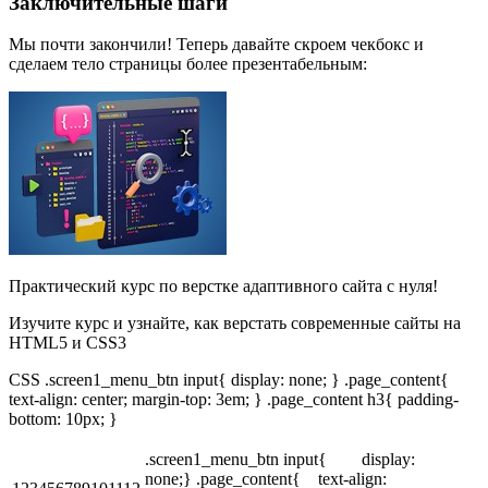
Заключительные шаги
Мы почти закончили! Теперь давайте скроем чекбокс и
сделаем тело страницы более презентабельным:
Практический курс по верстке адаптивного сайта с нуля!
Изучите курс и узнайте, как верстать современные сайты на
HTML5 и CSS3
CSS .screen1_menu_btn input{ display: none; } .page_content{
text-align: center; margin-top: 3em; } .page_content h3{ padding-
bottom: 10px; }
.screen1_menu_btn input{ display:
none;} .page_content{ text-align: