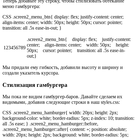
Теперь добавьте эту строку, чтобы стилизовать обтекание
меню гамбургера:
CSS .screen2_menu_btn{ display: flex; justify-content: center;
align-items: center; width: 50px; height: 50px; cursor: pointer;
transition: all .5s ease-in-out; }
.screen2_menu_btn{ display: flex; justify-content:
center; align-items: center; width: 50px; height:
123456789
50px; cursor: pointer; transition: all .5s ease-in-
out;}
Мы придали ему гибкость, добавили высоту и ширину и
создали указатель курсора.
Стилизация гамбургера
Мы пока не видим гамбургер-баров. Давайте сделаем их
видимыми, добавив следующие строки в наш styles.css:
CSS .screen2_menu_hamburger{ width: 20px; height: 2px;
background-color: white; border-radius: 5px; z-index: 10; transition:
all .5s ease; } .screen2_menu_hamburger::before,
.screen2_menu_hamburger::after{ content: »; position: absolute;
width: 20px; height: 2px; background: white; border-radius: 5px;