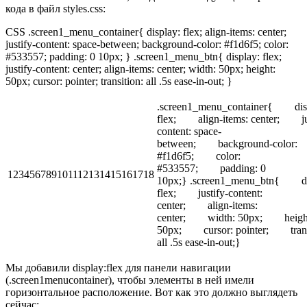
кода в файл styles.css:
CSS .screen1_menu_container{ display: flex; align-items: center;
justify-content: space-between; background-color: #f1d6f5; color:
#533557; padding: 0 10px; } .screen1_menu_btn{ display: flex;
justify-content: center; align-items: center; width: 50px; height:
50px; cursor: pointer; transition: all .5s ease-in-out; }
.screen1_menu_container{ dis
flex; align-items: center; jus
content: space-
between; background-color:
#f1d6f5; color:
#533557; padding: 0
123456789101112131415161718
10px;} .screen1_menu_btn{ di
flex; justify-content:
center; align-items:
center; width: 50px; heigh
50px; cursor: pointer; trans
all .5s ease-in-out;}
Мы добавили display:flex для панели навигации
(.screen1menucontainer), чтобы элементы в ней имели
горизонтальное расположение. Вот как это должно выглядеть
сейчас: