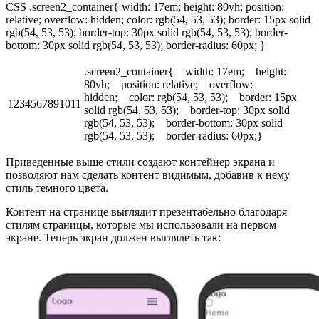
CSS .screen2_container{ width: 17em; height: 80vh; position:
relative; overflow: hidden; color: rgb(54, 53, 53); border: 15px solid
rgb(54, 53, 53); border-top: 30px solid rgb(54, 53, 53); border-
bottom: 30px solid rgb(54, 53, 53); border-radius: 60px; }
.screen2_container{ width: 17em; height:
80vh; position: relative; overflow:
hidden; color: rgb(54, 53, 53); border: 15px
1234567891011
solid rgb(54, 53, 53); border-top: 30px solid
rgb(54, 53, 53); border-bottom: 30px solid
rgb(54, 53, 53); border-radius: 60px;}
Приведенные выше стили создают контейнер экрана и
позволяют нам сделать контент видимым, добавив к нему
стиль темного цвета.
Контент на странице выглядит презентабельно благодаря
стилям страницы, которые мы использовали на первом
экране. Теперь экран должен выглядеть так: