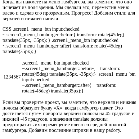
Когда вы нажмете на меню гамбургера, вы заметите, что оно
исчезает из поля зрения. Мы сделали это, переместив меню
влево и сделав его прозрачным. Прогресс! Добавим стили для
верхней и нижней панели:
CSS .screen1_menu_btn input:checked
~.screen1_menu_hamburger::before{ transform: rotate(45deg)
translate(35px, -35px); } .screen1_menu_btn input:checked
~.screen1_menu_hamburger::after{ transform: rotate(-45deg)
translate(35px); }
.screen1_menu_btn input:checked
~.screen1_menu_hamburger::before{ transform:
rotate(45deg) translate(35px, -35px);} .screen1_menu_btn
1234567
input:checked
~.screen1_menu_hamburger::after{ transform:
rotate(-45deg) translate(35px);}
Если вы проверите проект, вы заметите, что верхняя и нижняя
полосы образуют букву «X», когда гамбургер нажат. Это
достигается путем поворота верхней полосы на 45 градусов и
нижней -45 градусов, а значения translate должны
предотвратить их перемещение влево со средней полосой
гамбургера. Добавим последние штрихи в нашу работу.