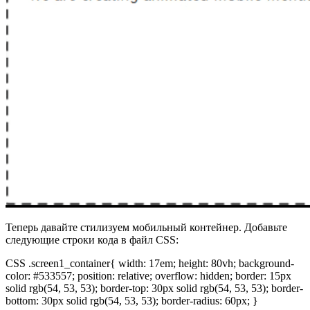
Теперь давайте стилизуем мобильный контейнер. Добавьте
следующие строки кода в файл CSS:
CSS .screen1_container{ width: 17em; height: 80vh; background-
color: #533557; position: relative; overflow: hidden; border: 15px
solid rgb(54, 53, 53); border-top: 30px solid rgb(54, 53, 53); border-
bottom: 30px solid rgb(54, 53, 53); border-radius: 60px; }