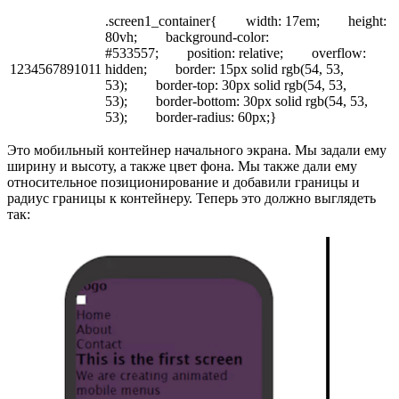
.screen1_container{ width: 17em; height:
80vh; background-color:
#533557; position: relative; overflow:
1234567891011
hidden; border: 15px solid rgb(54, 53,
53); border-top: 30px solid rgb(54, 53,
53); border-bottom: 30px solid rgb(54, 53,
53); border-radius: 60px;}
Это мобильный контейнер начального экрана. Мы задали ему
ширину и высоту, а также цвет фона. Мы также дали ему
относительное позиционирование и добавили границы и
радиус границы к контейнеру. Теперь это должно выглядеть
так: