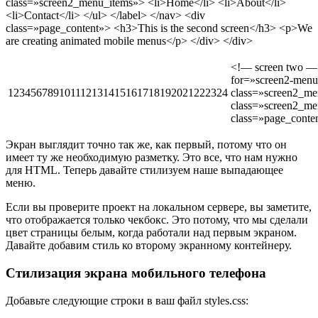
class=»screen2_menu_items»> <li>Home</li> <li>About</li>
<li>Contact</li> </ul> </label> </nav> <div
class=»page_content»> <h3>This is the second screen</h3> <p>We
are creating animated mobile menus</p> </div> </div>
<!— screen two 
for=»screen2-me
123456789101112131415161718192021222324
class=»screen2
class=»screen
class=»page_cont
Экран выглядит точно так же, как первый, потому что он
имеет ту же необходимую разметку. Это все, что нам нужно
для HTML. Теперь давайте стилизуем наше выпадающее
меню.
Если вы проверите проект на локальном сервере, вы заметите,
что отображается только чекбокс. Это потому, что мы сделали
цвет страницы белым, когда работали над первым экраном.
Давайте добавим стиль ко второму экранному контейнеру.
Стилизация экрана мобильного телефона
Добавьте следующие строки в ваш файл styles.css: