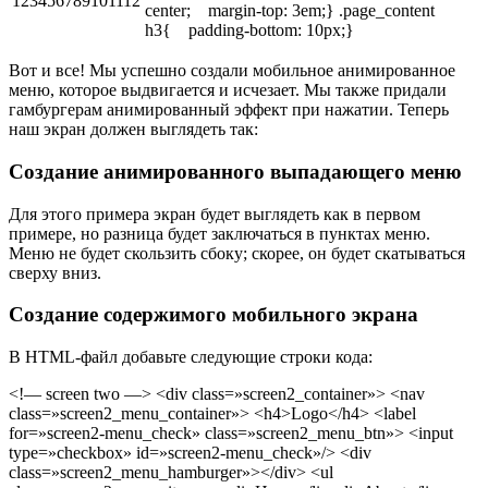
123456789101112
center; margin-top: 3em;} .page_content
h3{ padding-bottom: 10px;}
Вот и все! Мы успешно создали мобильное анимированное
меню, которое выдвигается и исчезает. Мы также придали
гамбургерам анимированный эффект при нажатии. Теперь
наш экран должен выглядеть так:
Создание анимированного выпадающего меню
Для этого примера экран будет выглядеть как в первом
примере, но разница будет заключаться в пунктах меню.
Меню не будет скользить сбоку; скорее, он будет скатываться
сверху вниз.
Создание содержимого мобильного экрана
В HTML-файл добавьте следующие строки кода:
<!— screen two —> <div class=»screen2_container»> <nav
class=»screen2_menu_container»> <h4>Logo</h4> <label
for=»screen2-menu_check» class=»screen2_menu_btn»> <input
type=»checkbox» id=»screen2-menu_check»/> <div
class=»screen2_menu_hamburger»></div> <ul