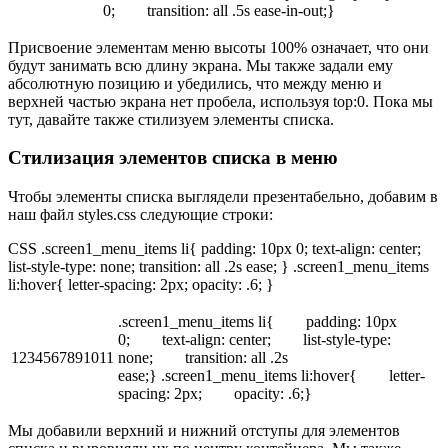
0; transition: all .5s ease-in-out;}
Присвоение элементам меню высоты 100% означает, что они
будут занимать всю длину экрана. Мы также задали ему
абсолютную позицию и убедились, что между меню и
верхней частью экрана нет пробела, используя top:0. Пока мы
тут, давайте также стилизуем элементы списка.
Стилизация элементов списка в меню
Чтобы элементы списка выглядели презентабельно, добавим в
наш файл styles.css следующие строки:
CSS .screen1_menu_items li{ padding: 10px 0; text-align: center;
list-style-type: none; transition: all .2s ease; } .screen1_menu_items
li:hover{ letter-spacing: 2px; opacity: .6; }
.screen1_menu_items li{ padding: 10px
0; text-align: center; list-style-type:
1234567891011
none; transition: all .2s
ease;} .screen1_menu_items li:hover{ letter-
spacing: 2px; opacity: .6;}
Мы добавили верхний и нижний отступы для элементов