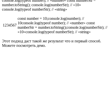
console.log(typeof number); // «number» const numberStr =
number.toString(); console.log(numberStr); // «10»
console.log(typeof numberStr); // «string»
const number = 10;console.log(number); //
10console.log(typeof number); // «number» const
1234567
numberStr = number.toString();console.log(numberStr); //
«10»console.log(typeof numberStr); // «string»
Этот подход даст такой же результат что и первый способ.
Можете посмотреть демо.