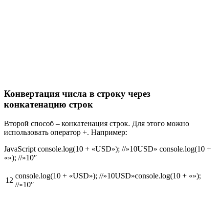
Конвертация числа в строку через
конкатенацию строк
Второй способ – конкатенация строк. Для этого можно
использовать оператор +. Например:
JavaScript console.log(10 + «USD»); //»10USD» console.log(10 +
«»); //»10″
console.log(10 + «USD»); //»10USD»console.log(10 + «»);
12
//»10″