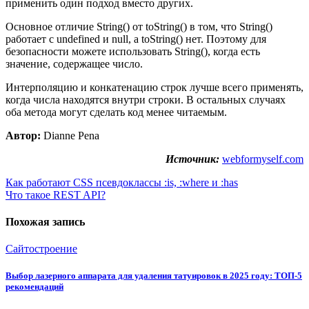
применить один подход вместо других.
Основное отличие String() от toString() в том, что String()
работает с undefined и null, а toString() нет. Поэтому для
безопасности можете использовать String(), когда есть
значение, содержащее число.
Интерполяцию и конкатенацию строк лучше всего применять,
когда числа находятся внутри строки. В остальных случаях
оба метода могут сделать код менее читаемым.
Автор:
Dianne Pena
Источник:
webformyself.com
Навигация
Как работают CSS псевдоклассы :is, :where и :has
Что такое REST API?
по
записям
Похожая запись
Сайтостроение
Выбор лазерного аппарата для удаления татуировок в 2025 году: ТОП-5
рекомендаций