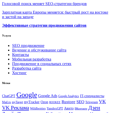
Голосовой поиск меняет SEO-стратегии брендов
Зарплатная карта Европы меняется: быстрый рост на востоке
и застой на западе
Эффективные стратегии продвижения сайтов
Услуги
SEO продвижение
Ведение и обслуживание сайта
Контакты
Мобильная разработка
Продвижение в социальных сетях
Разработка сайта
Хостинг
Метки
Google
Google Ads
IT-специалисты
ChatGPT
Google Analytics
VK
Rustore
SEO
myTracker
Ozon
Mail.ru
myTarget
Telegram
ROOKEE
Дзен
VK Реклама
Авито
Wildberries
YandexGPT
ВКонтакте