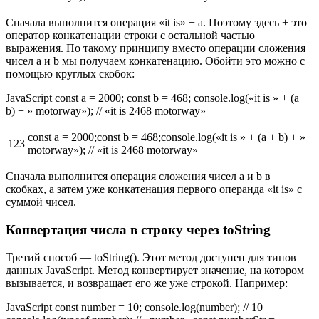
Сначала выполнится операция «it is» + a. Поэтому здесь + это
оператор конкатенации строки с остальной частью
выражения. По такому принципу вместо операции сложения
чисел a и b мы получаем конкатенацию. Обойти это можно с
помощью круглых скобок:
JavaScript const a = 2000; const b = 468; console.log(«it is » + (a +
b) + » motorway»); // «it is 2468 motorway»
const a = 2000;const b = 468;console.log(«it is » + (a + b) + »
123
motorway»); // «it is 2468 motorway»
Сначала выполнится операция сложения чисел a и b в
скобках, а затем уже конкатенация первого операнда «it is» с
суммой чисел.
Конвертация числа в строку через toString
Третий способ — toString(). Этот метод доступен для типов
данных JavaScript. Метод конвертирует значение, на котором
вызывается, и возвращает его же уже строкой. Например:
JavaScript const number = 10; console.log(number); // 10