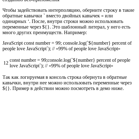
Чтобы задействовать интерполяцию, оберните строку в такие
обратные кавычки ` вместо двойных кавычек « или
одинарных ‘. После, внутри строки можно использовать
переменные через ${}. Это шаблонный литерал, у него есть
много других преимуществ. Например:
JavaScript const number = 99; console.log(`${number} percent of
people love JavaScript`); // «99% of people love JavaScript»
const number = 99;console.log(`${number} percent of people
12
love JavaScript`); // «99% of people love JavaScript»
Так как логируемая в консоль строка обернута в обратные
кавычки, внутри нее можно использовать переменные через
${}. Пример в действии можно посмотреть в демо ниже.