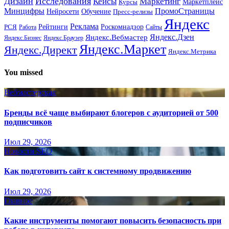
Дизайн
Исследования
Кейсы
Маркетинг
Маркетплейс
Курсы
Минцифры
ПромоСтраницы
Нейросети
Обучение
Пресс-релизы
Яндекс
Реклама
Рейтинги
Роскомнадзор
РСЯ
Работа
Сайты
Яндекс.Вебмастер
Яндекс.Дзен
Яндекс.Бизнес
Яндекс.Браузер
Яндекс.Маркет
Яндекс.Директ
Яндекс.Метрика
You missed
Вебмастерская
Бренды всё чаще выбирают блогеров с аудиторией от 500
подписчиков
Июл 29, 2026
Новости SEO
Как подготовить сайт к системному продвижению
Июл 29, 2026
Главное
Какие инструменты помогают повысить безопасность при