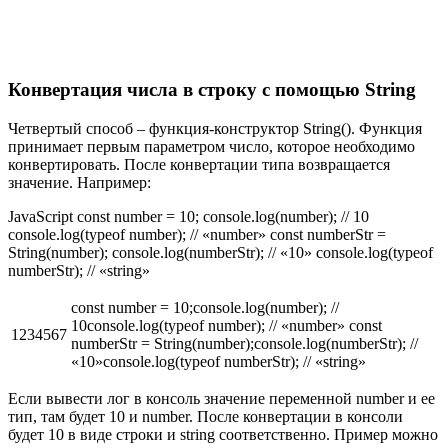
Конвертация числа в строку с помощью String
Четвертый способ – функция-конструктор String(). Функция
принимает первым параметром число, которое необходимо
конвертировать. После конвертации типа возвращается
значение. Например:
JavaScript const number = 10; console.log(number); // 10
console.log(typeof number); // «number» const numberStr =
String(number); console.log(numberStr); // «10» console.log(typeof
numberStr); // «string»
const number = 10;console.log(number); //
10console.log(typeof number); // «number» const
1234567
numberStr = String(number);console.log(numberStr); //
«10»console.log(typeof numberStr); // «string»
Если вывести лог в консоль значение переменной number и ее
тип, там будет 10 и number. После конвертации в консоли
будет 10 в виде строки и string cоответственно. Пример можно