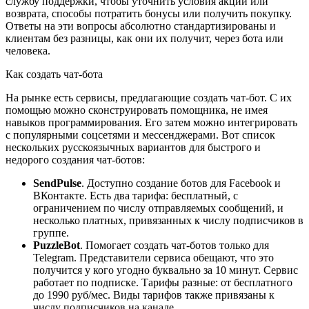
службу поддержки, чтобы уточнить условия акции или
возврата, способы потратить бонусы или получить покупку.
Ответы на эти вопросы абсолютно стандартизированы и
клиентам без разницы, как они их получит, через бота или
человека.
Как создать чат-бота
На рынке есть сервисы, предлагающие создать чат-бот. С их
помощью можно сконструировать помощника, не имея
навыков программирования. Его затем можно интегрировать
с популярными соцсетями и мессенджерами. Вот список
нескольких русскоязычных вариантов для быстрого и
недорого создания чат-ботов:
SendPulse
. Доступно создание ботов для Facebook и
ВКонтакте. Есть два тарифа: бесплатный, с
ограничением по числу отправляемых сообщений, и
несколько платных, привязанных к числу подписчиков в
группе.
PuzzleBot
. Помогает создать чат-ботов только для
Telegram. Представители сервиса обещают, что это
получится у кого угодно буквально за 10 минут. Сервис
работает по подписке. Тарифы разные: от бесплатного
до 1990 руб/мес. Виды тарифов также привязаны к
числу подписчиков на канале.