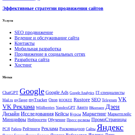
Эффективные стратегии продвижения сайтов
Услуги
SEO продвижение
Ведение и обслуживание сайта
Контакты
Мобильная разработка
Продвижение в социальных сетях
Разработка сайта
Хостинг
Метки
Google
Google Ads
IT-специалисты
ChatGPT
Google Analytics
VK
Rustore
SEO
myTracker
Ozon
Mail.ru
myTarget
Telegram
ROOKEE
Дзен
VK Реклама
Авито
Wildberries
YandexGPT
ВКонтакте
Дизайн
Исследования
Кейсы
Маркетинг
Маркетплейс
Курсы
Минцифры
ПромоСтраницы
Нейросети
Обучение
Пресс-релизы
Яндекс
Реклама
Рейтинги
Роскомнадзор
РСЯ
Работа
Сайты
Яндекс.Вебмастер
Яндекс.Дзен