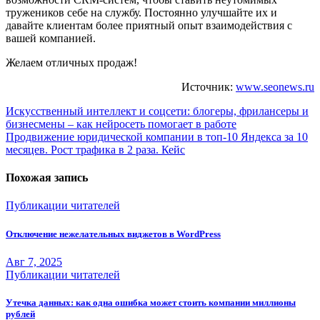
тружеников себе на службу. Постоянно улучшайте их и
давайте клиентам более приятный опыт взаимодействия с
вашей компанией.
Желаем отличных продаж!
Источник:
www.seonews.ru
Навигация
Искусственный интеллект и соцсети: блогеры, фрилансеры и
бизнесмены – как нейросеть помогает в работе
по
Продвижение юридической компании в топ-10 Яндекса за 10
записям
месяцев. Рост трафика в 2 раза. Кейс
Похожая запись
Публикации читателей
Отключение нежелательных виджетов в WordPress
Авг 7, 2025
Публикации читателей
Утечка данных: как одна ошибка может стоить компании миллионы
рублей