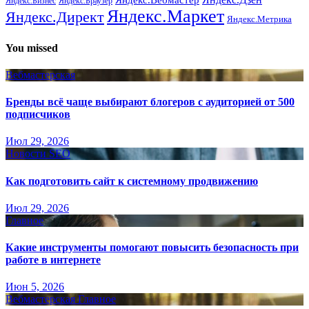
Яндекс.Бизнес
Яндекс.Браузер
Яндекс.Маркет
Яндекс.Директ
Яндекс.Метрика
You missed
Вебмастерская
Бренды всё чаще выбирают блогеров с аудиторией от 500
подписчиков
Июл 29, 2026
Новости SEO
Как подготовить сайт к системному продвижению
Июл 29, 2026
Главное
Какие инструменты помогают повысить безопасность при
работе в интернете
Июн 5, 2026
Вебмастерская
Главное