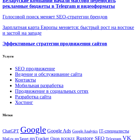
Беларуские компании начали массово переносить
рекламные бюджеты в Telegram и видеоформаты
Голосовой поиск меняет SEO-стратегии брендов
Зарплатная карта Европы меняется: быстрый рост на востоке
и застой на западе
Эффективные стратегии продвижения сайтов
Услуги
SEO продвижение
Ведение и обслуживание сайта
Контакты
Мобильная разработка
Продвижение в социальных сетях
Разработка сайта
Хостинг
Метки
Google
Google Ads
IT-специалисты
ChatGPT
Google Analytics
VK
Rustore
SEO
myTracker
Ozon
Mail.ru
myTarget
Telegram
ROOKEE