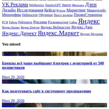
Дзен
VK Реклама
Авито
Wildberries
YandexGPT
ВКонтакте
Дизайн
Исследования
Кейсы
Маркетинг
Маркетплейс
Курсы
Минцифры
ПромоСтраницы
Нейросети
Обучение
Пресс-релизы
Яндекс
Реклама
Рейтинги
Роскомнадзор
РСЯ
Работа
Сайты
Яндекс.Вебмастер
Яндекс.Дзен
Яндекс.Бизнес
Яндекс.Браузер
Яндекс.Маркет
Яндекс.Директ
Яндекс.Метрика
You missed
Вебмастерская
Бренды всё чаще выбирают блогеров с аудиторией от 500
подписчиков
Июл 29, 2026
Новости SEO
Как подготовить сайт к системному продвижению
Июл 29, 2026
Главное