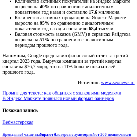
Количество активных покупателей
на Яндекс Маркете
выросло на
40%
по сравнению с аналогичным
показателем год назад и составило
17,6
миллиона.
Количество активных продавцов
на Яндекс Маркете
выросло на
95%
по сравнению с аналогичным
показателем год назад и составило
68,4
тысячи.
Валовая стоимость заказов (GMV) в сервисах Райдтеха
выросла на
51%
по сравнению с аналогичным
периодом прошлого года.
Напомним, Google представил финансовый отчет за третий
квартал 2023 года. Выручка компании за третий квартал
составила $76,7 млрд, что на 11% больше показателей
прошлого года.
Источник:
www.seonews.ru
Навигация
Промпт для текста: как общаться с языковыми моделями
В Яндекс Маркете появился новый формат баннеров
по
записям
Похожая запись
Вебмастерская
Бренды всё чаще выбирают блогеров с аудиторией от 500 подписчиков