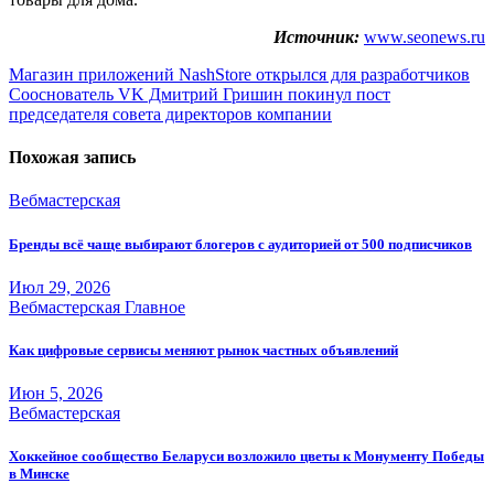
Источник:
www.seonews.ru
Навигация
Магазин приложений NashStore открылся для разработчиков
Сооснователь VK Дмитрий Гришин покинул пост
по
председателя совета директоров компании
записям
Похожая запись
Вебмастерская
Бренды всё чаще выбирают блогеров с аудиторией от 500 подписчиков
Июл 29, 2026
Вебмастерская
Главное
Как цифровые сервисы меняют рынок частных объявлений
Июн 5, 2026
Вебмастерская
Хоккейное сообщество Беларуси возложило цветы к Монументу Победы
в Минске