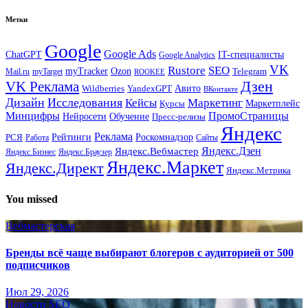
Метки
Google
Google Ads
IT-специалисты
ChatGPT
Google Analytics
VK
Rustore
SEO
myTracker
Ozon
Mail.ru
myTarget
Telegram
ROOKEE
Дзен
VK Реклама
Авито
Wildberries
YandexGPT
ВКонтакте
Дизайн
Исследования
Кейсы
Маркетинг
Маркетплейс
Курсы
Минцифры
ПромоСтраницы
Нейросети
Обучение
Пресс-релизы
Яндекс
Реклама
Рейтинги
Роскомнадзор
РСЯ
Работа
Сайты
Яндекс.Вебмастер
Яндекс.Дзен
Яндекс.Бизнес
Яндекс.Браузер
Яндекс.Маркет
Яндекс.Директ
Яндекс.Метрика
You missed
Вебмастерская
Бренды всё чаще выбирают блогеров с аудиторией от 500
подписчиков
Июл 29, 2026
Новости SEO