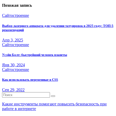
записям
Похожая запись
Сайтостроение
Выбор лазерного аппарата для удаления татуировок в 2025 году: ТОП-5
рекомендаций
Апр 3, 2025
Сайтостроение
Усэйн Болт: быстрейший человек планеты
Янв 30, 2024
Сайтостроение
Как использовать переменные в CSS
Сен 29, 2022
Какие инструменты помогают повысить безопасность при
работе в интернете