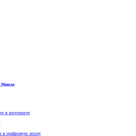
в Минске
те в интернете
й
в в цифровую эпоху