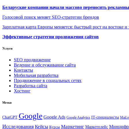
Беларуские компании начали массово переносить рекламн
Голосовой поиск меняет SEO-стратегии брендов
Зарплатная карта Европы меняется: быстрый рост на востоке и 
Эффективные стратегии продвижения сайтов
Услуги
SEO продвижение
Ведение и обслуживание сайта
Контакты
Мобильная разработка
Продвижение в социальных сетях
Разработка сайта
Хостинг
Метки
Google
Google Ads
IT-специалисты
ChatGPT
Google Analytics
Mail.r
Исследования
Кейсы
Маркетинг
Минциф
Маркетплейс
Курсы