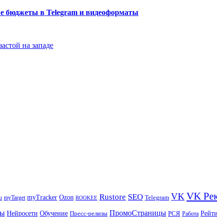
ые бюджеты в Telegram и видеоформаты
застой на западе
VK Ре
VK
Rustore
SEO
myTracker
Ozon
u
myTarget
Telegram
ROOKEE
ры
ПромоСтраницы
Нейросети
Рейт
Обучение
Пресс-релизы
РСЯ
Работа