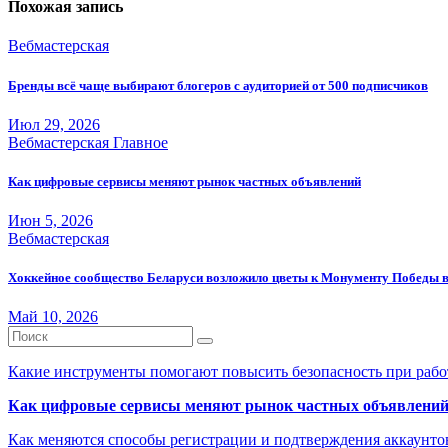
записям
Похожая запись
Вебмастерская
Бренды всё чаще выбирают блогеров с аудиторией от 500 подписчиков
Июл 29, 2026
Вебмастерская
Главное
Как цифровые сервисы меняют рынок частных объявлений
Июн 5, 2026
Вебмастерская
Хоккейное сообщество Беларуси возложило цветы к Монументу Победы 
Май 10, 2026
Какие инструменты помогают повысить безопасность при рабо
Как цифровые сервисы меняют рынок частных объявлени
Как меняются способы регистрации и подтверждения аккаунто