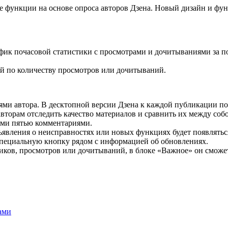
 функции на основе опроса авторов Дзена. Новый дизайн и функ
фик почасовой статистики с просмотрами и дочитываниями за п
й по количеству просмотров или дочитываний.
и автора. В десктопной версии Дзена к каждой публикации пок
вторам отследить качество материалов и сравнить их между соб
ними пятью комментариями.
ъявления о неисправностях или новых функциях будет появлятьс
специальную кнопку рядом с информацией об обновлениях.
чиков, просмотров или дочитываний, в блоке «Важное» он смож
ами