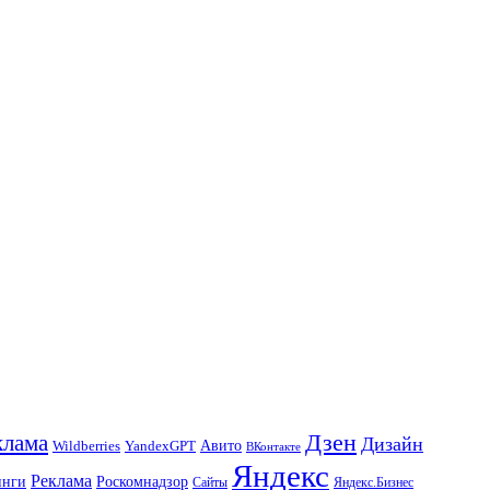
Дзен
клама
Дизайн
Авито
Wildberries
YandexGPT
ВКонтакте
Яндекс
Реклама
инги
Роскомнадзор
Сайты
Яндекс.Бизнес