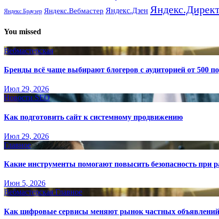
Яндекс.Дирек
Яндекс.Вебмастер
Яндекс.Дзен
Яндекс.Браузер
You missed
Вебмастерская
Бренды всё чаще выбирают блогеров с аудиторией от 500 п
Июл 29, 2026
Новости SEO
Как подготовить сайт к системному продвижению
Июл 29, 2026
Главное
Какие инструменты помогают повысить безопасность при ра
Июн 5, 2026
Вебмастерская
Главное
Как цифровые сервисы меняют рынок частных объявлени