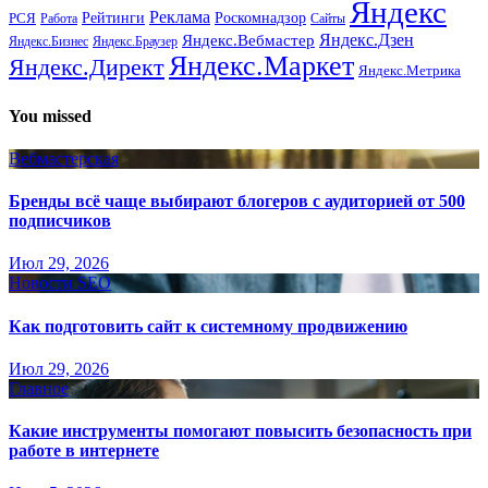
Яндекс
Реклама
Рейтинги
Роскомнадзор
РСЯ
Работа
Сайты
Яндекс.Вебмастер
Яндекс.Дзен
Яндекс.Бизнес
Яндекс.Браузер
Яндекс.Маркет
Яндекс.Директ
Яндекс.Метрика
You missed
Вебмастерская
Бренды всё чаще выбирают блогеров с аудиторией от 500
подписчиков
Июл 29, 2026
Новости SEO
Как подготовить сайт к системному продвижению
Июл 29, 2026
Главное
Какие инструменты помогают повысить безопасность при
работе в интернете