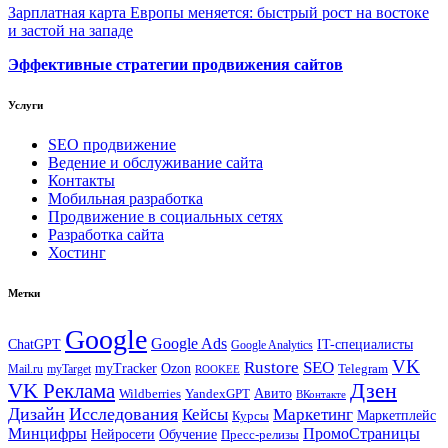
Зарплатная карта Европы меняется: быстрый рост на востоке
и застой на западе
Эффективные стратегии продвижения сайтов
Услуги
SEO продвижение
Ведение и обслуживание сайта
Контакты
Мобильная разработка
Продвижение в социальных сетях
Разработка сайта
Хостинг
Метки
Google
Google Ads
IT-специалисты
ChatGPT
Google Analytics
VK
Rustore
SEO
myTracker
Ozon
Mail.ru
myTarget
Telegram
ROOKEE
Дзен
VK Реклама
Авито
Wildberries
YandexGPT
ВКонтакте
Дизайн
Исследования
Кейсы
Маркетинг
Маркетплейс
Курсы
Минцифры
ПромоСтраницы
Нейросети
Обучение
Пресс-релизы