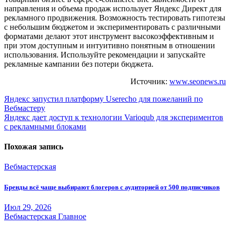
направления и объема продаж использует Яндекс Директ для
рекламного продвижения. Возможность тестировать гипотезы
с небольшим бюджетом и экспериментировать с различными
форматами делают этот инструмент высокоэффективным и
при этом доступным и интуитивно понятным в отношении
использования. Используйте рекомендации и запускайте
рекламные кампании без потери бюджета.
Источник:
www.seonews.ru
Навигация
Яндекс запустил платформу Userecho для пожеланий по
Вебмастеру
по
Яндекс дает доступ к технологии Varioqub для экспериментов
записям
с рекламными блоками
Похожая запись
Вебмастерская
Бренды всё чаще выбирают блогеров с аудиторией от 500 подписчиков
Июл 29, 2026
Вебмастерская
Главное