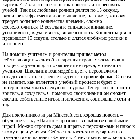
картина? Из-за этого его не так просто заинтересовать
учебой. Так как любимые ролики длятся по 15 секунд,
развивается фрагментарное мышление, на задаче, которая
требует большего количества времени, сложно
сосредоточиться. В результате снижается внимание,
усидчивость, вдумчивость, вовлеченность. Концентрация не
превышает 15 секунд, столько и длятся любимые ролики в
интернете.
На помощь учителям и родителям пришел метод
геймификации – способ внедрения игровых элементов в
процесс обучения для повышения интереса, мотивации
учеников. Школьник взаимодействует с персонажами,
отгадывает загадки, решает задачи в игровой форме. Он сам
не заметит, как втянется в учебный процесс и будет с
нетерпением ждать следующего урока. Теперь он не просто
зритель, а создатель. С помощью своих знаний он сможет
сделать собственные игры, приложения, социальные сети и
т.д.
Для поклонников игры Minecraft есть хорошая новость –
обучение языку «Пайтон» проходит в симбиозе с любимой
игрой. Можно строить дома и играть с персонажами и плюс к
этому еще и учиться. Сейчас пользуется популярностью
именно такой вариант обучения. И неудивительно, ведь здесь