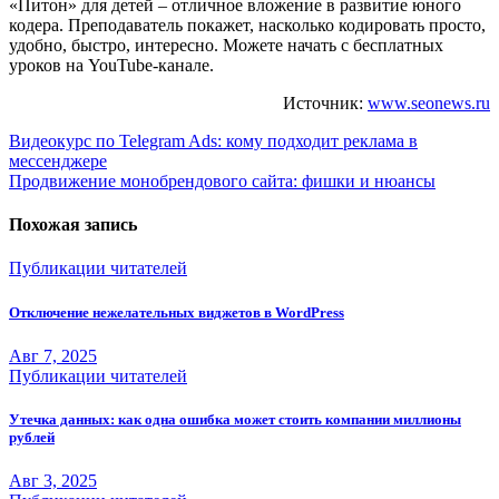
«Питон» для детей – отличное вложение в развитие юного
кодера. Преподаватель покажет, насколько кодировать просто,
удобно, быстро, интересно. Можете начать с бесплатных
уроков на YouTube-канале.
Источник:
www.seonews.ru
Навигация
Видеокурс по Telegram Ads: кому подходит реклама в
мессенджере
по
Продвижение монобрендового сайта: фишки и нюансы
записям
Похожая запись
Публикации читателей
Отключение нежелательных виджетов в WordPress
Авг 7, 2025
Публикации читателей
Утечка данных: как одна ошибка может стоить компании миллионы
рублей
Авг 3, 2025