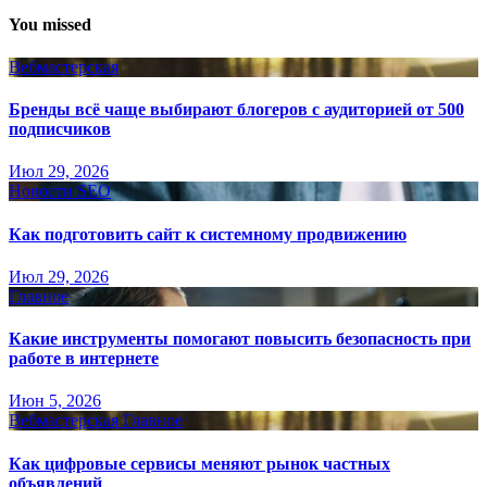
You missed
Вебмастерская
Бренды всё чаще выбирают блогеров с аудиторией от 500
подписчиков
Июл 29, 2026
Новости SEO
Как подготовить сайт к системному продвижению
Июл 29, 2026
Главное
Какие инструменты помогают повысить безопасность при
работе в интернете
Июн 5, 2026
Вебмастерская
Главное
Как цифровые сервисы меняют рынок частных
объявлений