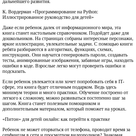
дальнейшего развития.
К. Вордерман «Программирование на Python:
Иллюстрированное руководство для детей»
Даже если ребенок далек от информационного мира, эта
книга станет настольным справочником. Подойдет даже для
дошкольников. На страницах собраны интересные персонажи,
яркие иллюстрации, увлекательные задачи. С помощью книги
ребята разбираются в алгоритмах, функциях, схемах,
инструкциях. Они научатся генерировать пароли, создавать
тесты, анимированные изображения, забавные игры, находить
ошибки в коде. Взрослые легко могут проверить ошибки и
подсказать.
Если ребенок увлекается или хочет попробовать себя в IT-
сфере, эта книга будет отличным подарком. Ведь здесь
минимум теории и много практики. Обучение построено от
легкого к сложному, можно развиваться постепенно шаг за
шагом. Книга станет полезным помощником и
дополнительным материалом, который поможет на уроках.
«Питон» для детей онлайн: как перейти к практике
Ребенок не может оторваться от телефона, проводит время за
серфингом в сети и просмотром видеороликов? Знакомая