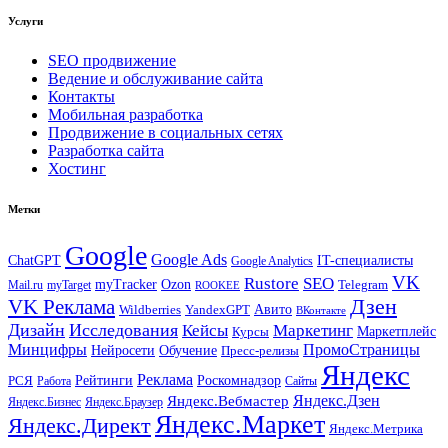
Услуги
SEO продвижение
Ведение и обслуживание сайта
Контакты
Мобильная разработка
Продвижение в социальных сетях
Разработка сайта
Хостинг
Метки
Google
Google Ads
IT-специалисты
ChatGPT
Google Analytics
VK
Rustore
SEO
myTracker
Ozon
Mail.ru
myTarget
Telegram
ROOKEE
Дзен
VK Реклама
Авито
Wildberries
YandexGPT
ВКонтакте
Дизайн
Исследования
Кейсы
Маркетинг
Маркетплейс
Курсы
Минцифры
ПромоСтраницы
Нейросети
Обучение
Пресс-релизы
Яндекс
Реклама
Рейтинги
Роскомнадзор
РСЯ
Работа
Сайты
Яндекс.Вебмастер
Яндекс.Дзен
Яндекс.Бизнес
Яндекс.Браузер
Яндекс.Маркет
Яндекс.Директ
Яндекс.Метрика