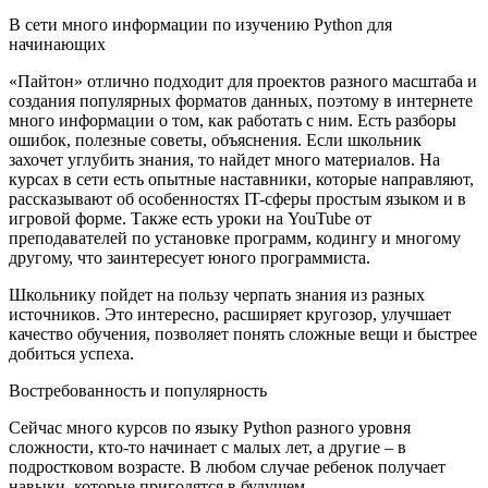
В сети много информации по изучению Python для
начинающих
«Пайтон» отлично подходит для проектов разного масштаба и
создания популярных форматов данных, поэтому в интернете
много информации о том, как работать с ним. Есть разборы
ошибок, полезные советы, объяснения. Если школьник
захочет углубить знания, то найдет много материалов. На
курсах в сети есть опытные наставники, которые направляют,
рассказывают об особенностях IT-сферы простым языком и в
игровой форме. Также есть уроки на YouTube от
преподавателей по установке программ, кодингу и многому
другому, что заинтересует юного программиста.
Школьнику пойдет на пользу черпать знания из разных
источников. Это интересно, расширяет кругозор, улучшает
качество обучения, позволяет понять сложные вещи и быстрее
добиться успеха.
Востребованность и популярность
Сейчас много курсов по языку Python разного уровня
сложности, кто-то начинает с малых лет, а другие – в
подростковом возрасте. В любом случае ребенок получает
навыки, которые пригодятся в будущем.