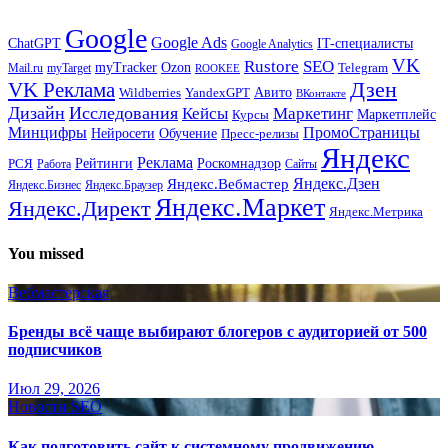
Google
Google Ads
IT-специалисты
ChatGPT
Google Analytics
VK
Rustore
SEO
myTracker
Ozon
Mail.ru
myTarget
Telegram
ROOKEE
Дзен
VK Реклама
Авито
Wildberries
YandexGPT
ВКонтакте
Дизайн
Исследования
Кейсы
Маркетинг
Маркетплейс
Курсы
Минцифры
ПромоСтраницы
Нейросети
Обучение
Пресс-релизы
Яндекс
Реклама
Рейтинги
Роскомнадзор
РСЯ
Работа
Сайты
Яндекс.Вебмастер
Яндекс.Дзен
Яндекс.Бизнес
Яндекс.Браузер
Яндекс.Маркет
Яндекс.Директ
Яндекс.Метрика
You missed
Вебмастерская
Бренды всё чаще выбирают блогеров с аудиторией от 500
подписчиков
Июл 29, 2026
Новости SEO
Как подготовить сайт к системному продвижению