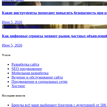
Главное
Какие инструменты помогают повысить безопасность при ра
Июн 5, 2026
Вебмастерская
Главное
Как цифровые сервисы меняют рынок частных объявлени
Июн 5, 2026
Услуги
Разработка сайта
SEO продвижение
Мобильная разработка
Ведение и обслуживание сайта
Продвижение в социальных сетях
Хостинг
Последние новости
Бренды всё чаще выбирают блогеров с аудиторией от 500