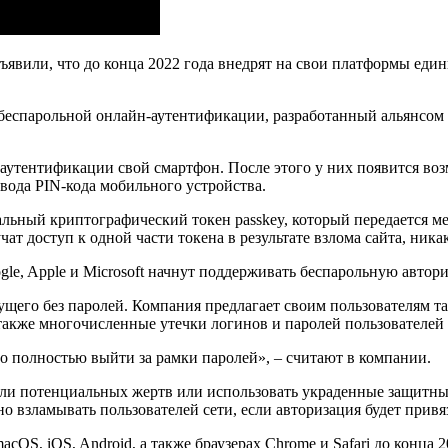
объявили, что до конца 2022 года внедрят на свои платформы еди
беспарольной онлайн-аутентификации, разработанный альянсом
 аутентификации свой смартфон. После этого у них появится воз
вода PIN-кода мобильного устройства.
альный криптографический токен passkey, который передается 
т доступ к одной части токена в результате взлома сайта, ника
удущего без паролей. Компания предлагает своим пользователям 
также многочисленные утечки логинов и паролей пользователей 
 полностью выйти за рамки паролей», – считают в компании.
оли потенциальных жертв или использовать украденные защитны
 взламывать пользователей сети, если авторизация будет привяз
OS, iOS, Android, а также браузерах Chrome и Safari до конца 2