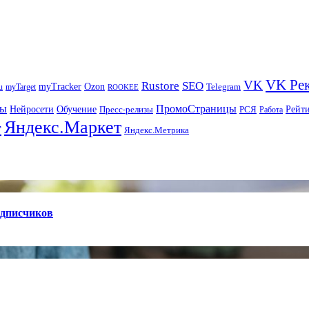
VK Ре
VK
Rustore
SEO
myTracker
Ozon
u
myTarget
Telegram
ROOKEE
ры
ПромоСтраницы
Нейросети
Рейт
Обучение
Пресс-релизы
РСЯ
Работа
Яндекс.Маркет
т
Яндекс.Метрика
одписчиков