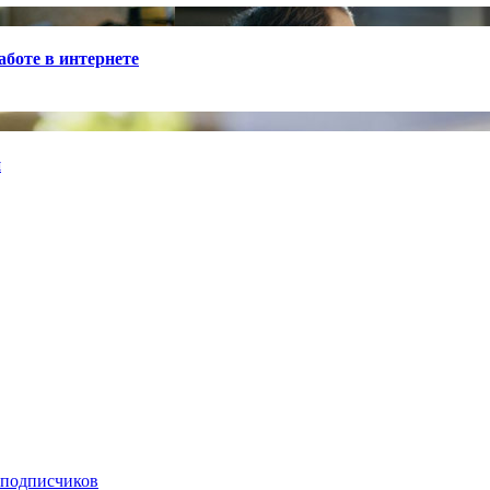
боте в интернете
й
 подписчиков