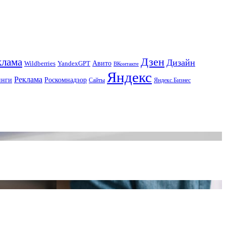
Дзен
клама
Дизайн
Авито
Wildberries
YandexGPT
ВКонтакте
Яндекс
Реклама
инги
Роскомнадзор
Сайты
Яндекс.Бизнес