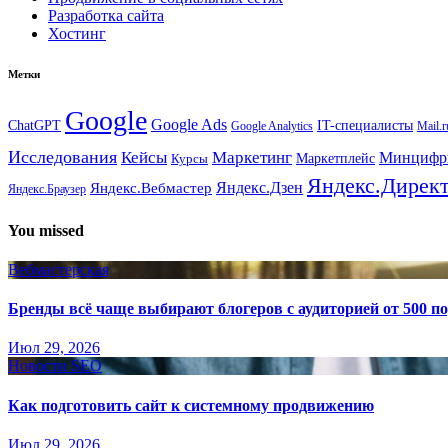
Разработка сайта
Хостинг
Метки
Google
Google Ads
IT-специалисты
ChatGPT
Google Analytics
Mail.r
Исследования
Кейсы
Маркетинг
Минциф
Маркетплейс
Курсы
Яндекс.Дирек
Яндекс.Вебмастер
Яндекс.Дзен
Яндекс.Браузер
You missed
Вебмастерская
Бренды всё чаще выбирают блогеров с аудиторией от 500 п
Июл 29, 2026
Новости SEO
Как подготовить сайт к системному продвижению
Июл 29, 2026