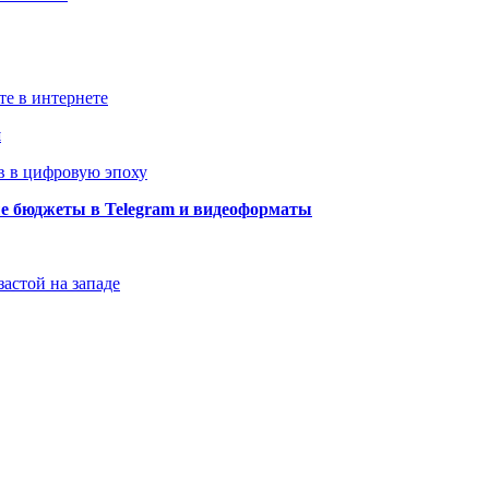
те в интернете
й
в в цифровую эпоху
ые бюджеты в Telegram и видеоформаты
застой на западе