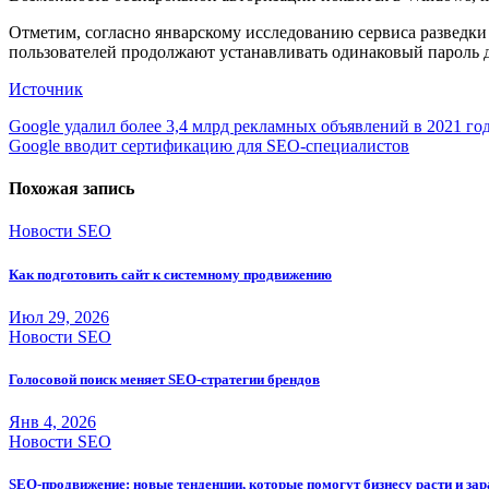
Отметим, согласно январскому исследованию сервиса разведки
пользователей продолжают устанавливать одинаковый пароль д
Источник
Навигация
Google удалил более 3,4 млрд рекламных объявлений в 2021 го
Google вводит сертификацию для SEO-специалистов
по
записям
Похожая запись
Новости SEO
Как подготовить сайт к системному продвижению
Июл 29, 2026
Новости SEO
Голосовой поиск меняет SEO-стратегии брендов
Янв 4, 2026
Новости SEO
SEO-продвижение: новые тенденции, которые помогут бизнесу расти и за