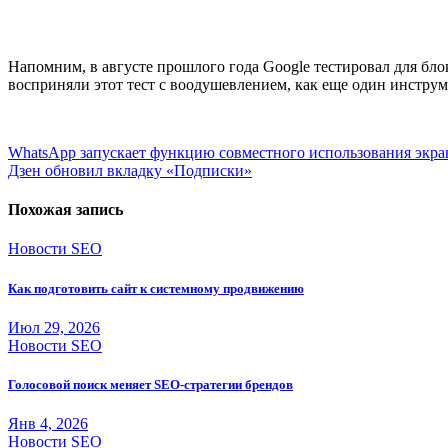
Напомним, в августе прошлого года Google тестировал для бл
восприняли этот тест с воодушевлением, как еще один инструм
Навигация
WhatsApp запускает функцию совместного использования экра
Дзен обновил вкладку «Подписки»
по
записям
Похожая запись
Новости SEO
Как подготовить сайт к системному продвижению
Июл 29, 2026
Новости SEO
Голосовой поиск меняет SEO-стратегии брендов
Янв 4, 2026
Новости SEO