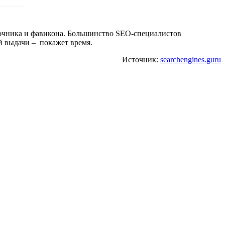
точника и фавикона. Большинство SEO-специалистов
й выдачи – покажет время.
Источник:
searchengines.guru