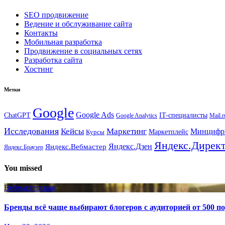
SEO продвижение
Ведение и обслуживание сайта
Контакты
Мобильная разработка
Продвижение в социальных сетях
Разработка сайта
Хостинг
Метки
Google
Google Ads
IT-специалисты
ChatGPT
Google Analytics
Mail.r
Исследования
Кейсы
Маркетинг
Минциф
Маркетплейс
Курсы
Яндекс.Дирек
Яндекс.Вебмастер
Яндекс.Дзен
Яндекс.Браузер
You missed
Вебмастерская
Бренды всё чаще выбирают блогеров с аудиторией от 500 п