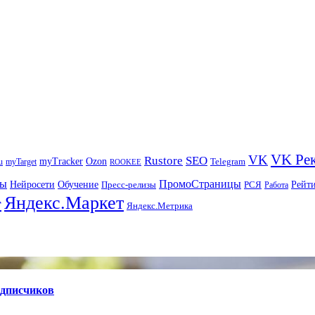
VK Ре
VK
Rustore
SEO
myTracker
Ozon
u
myTarget
Telegram
ROOKEE
ры
ПромоСтраницы
Нейросети
Рейт
Обучение
Пресс-релизы
РСЯ
Работа
Яндекс.Маркет
т
Яндекс.Метрика
одписчиков