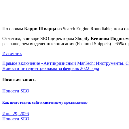
По словам
Барри Шварца
из Search Engine Roundtable, пока 
Отметим, в январе SEO-директором Shopify
Кевином Индиго
раз чаще, чем выделенные описания (Featured Snippets) – 65% п
Источник
Навигация
Прямое включение «Антикризисный MarTech: Инструменты. С
Новости интернет-рекламы за февраль 2022 года
по
записям
Похожая запись
Новости SEO
Как подготовить сайт к системному продвижению
Июл 29, 2026
Новости SEO