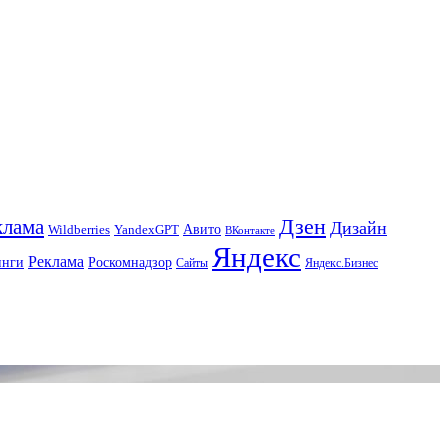
Дзен
клама
Дизайн
Авито
Wildberries
YandexGPT
ВКонтакте
Яндекс
Реклама
инги
Роскомнадзор
Сайты
Яндекс.Бизнес