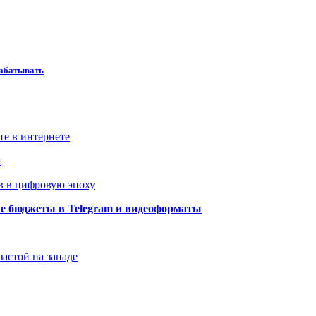
рабатывать
те в интернете
й
в в цифровую эпоху
ые бюджеты в Telegram и видеоформаты
застой на западе