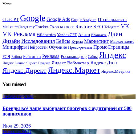
Метки
Google
Google Ads
IT-специалисты
ChatGPT
Google Analytics
VK
Rustore
SEO
myTracker
Ozon
Mail.ru
myTarget
Telegram
ROOKEE
Дзен
VK Реклама
Авито
Wildberries
YandexGPT
ВКонтакте
Дизайн
Исследования
Кейсы
Маркетинг
Маркетплейс
Курсы
Минцифры
ПромоСтраницы
Нейросети
Обучение
Пресс-релизы
Яндекс
Реклама
Рейтинги
Роскомнадзор
РСЯ
Работа
Сайты
Яндекс.Вебмастер
Яндекс.Дзен
Яндекс.Бизнес
Яндекс.Браузер
Яндекс.Маркет
Яндекс.Директ
Яндекс.Метрика
You missed
Вебмастерская
Бренды всё чаще выбирают блогеров с аудиторией от 500
подписчиков
Июл 29, 2026
Новости SEO