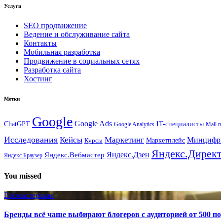
Услуги
SEO продвижение
Ведение и обслуживание сайта
Контакты
Мобильная разработка
Продвижение в социальных сетях
Разработка сайта
Хостинг
Метки
Google
Google Ads
IT-специалисты
ChatGPT
Google Analytics
Mail.r
Исследования
Кейсы
Маркетинг
Минциф
Маркетплейс
Курсы
Яндекс.Дирек
Яндекс.Вебмастер
Яндекс.Дзен
Яндекс.Браузер
You missed
Вебмастерская
Бренды всё чаще выбирают блогеров с аудиторией от 500 п