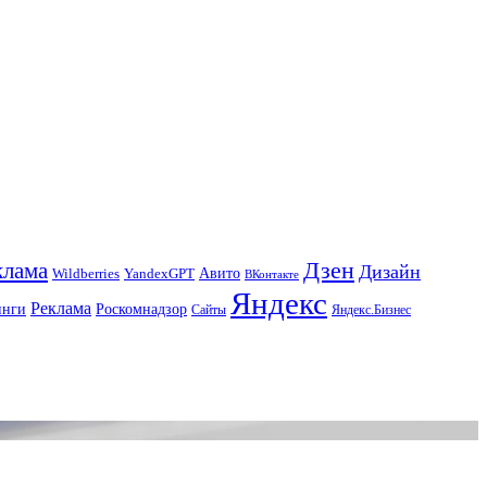
Дзен
клама
Дизайн
Авито
Wildberries
YandexGPT
ВКонтакте
Яндекс
Реклама
инги
Роскомнадзор
Сайты
Яндекс.Бизнес