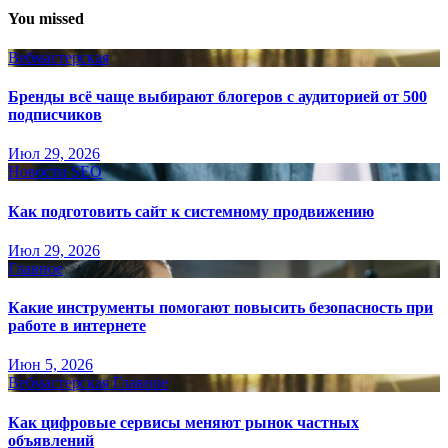
You missed
Вебмастерская
Бренды всё чаще выбирают блогеров с аудиторией от 500
подписчиков
Июл 29, 2026
Новости SEO
Как подготовить сайт к системному продвижению
Июл 29, 2026
Главное
Какие инструменты помогают повысить безопасность при
работе в интернете
Июн 5, 2026
Вебмастерская
Главное
Как цифровые сервисы меняют рынок частных
объявлений