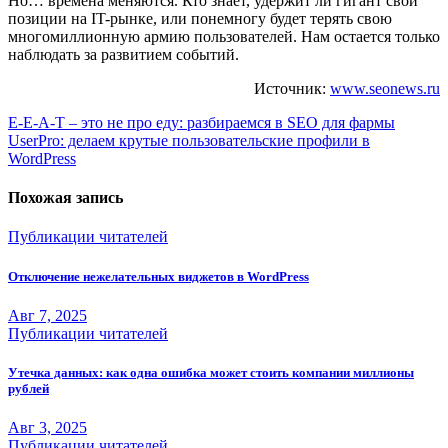
Но… времена меняются. Кто знает, удержит ли гигант свои
позиции на IT-рынке, или понемногу будет терять свою
многомиллионную армию пользователей. Нам остается только
наблюдать за развитием событий.
Источник:
www.seonews.ru
Навигация
E-E-A-T – это не про еду: разбираемся в SEO для фармы
UserPro: делаем крутые пользовательские профили в
по
WordPress
записям
Похожая запись
Публикации читателей
Отключение нежелательных виджетов в WordPress
Авг 7, 2025
Публикации читателей
Утечка данных: как одна ошибка может стоить компании миллионы
рублей
Авг 3, 2025
Публикации читателей