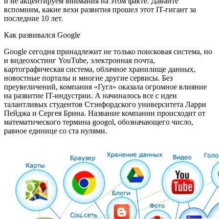
и не акцентируем внимания на этом факте. Давайте
вспомним, какие вехи развития прошел этот IT-гигант за
последние 10 лет.
Как развивался Google
Google сегодня принадлежит не только поисковая система, но
и видеохостинг YouTube, электронная почта,
картографическая система, облачное хранилище данных,
новостные порталы и многие другие сервисы. Без
преувеличений, компания «Гугл» оказала огромное влияние
на развитие IT-индустрии. А начиналось все с идеи
талантливых студентов Стэнфордского университета Ларри
Пейджа и Сергея Брина. Название компании происходит от
математического термина googol, обозначающего число,
равное единице со ста нулями.