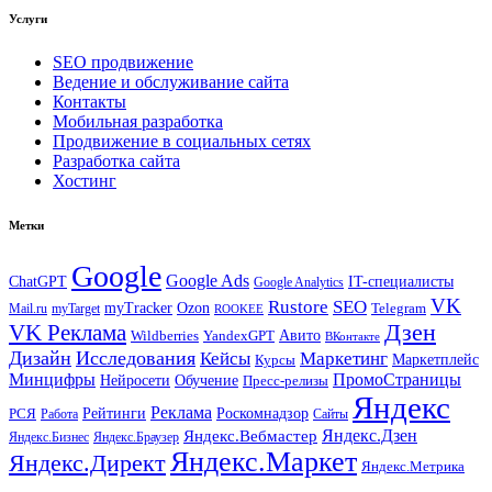
Услуги
SEO продвижение
Ведение и обслуживание сайта
Контакты
Мобильная разработка
Продвижение в социальных сетях
Разработка сайта
Хостинг
Метки
Google
Google Ads
IT-специалисты
ChatGPT
Google Analytics
VK
Rustore
SEO
myTracker
Ozon
Mail.ru
myTarget
Telegram
ROOKEE
Дзен
VK Реклама
Авито
Wildberries
YandexGPT
ВКонтакте
Дизайн
Исследования
Кейсы
Маркетинг
Маркетплейс
Курсы
Минцифры
ПромоСтраницы
Нейросети
Обучение
Пресс-релизы
Яндекс
Реклама
Рейтинги
Роскомнадзор
РСЯ
Работа
Сайты
Яндекс.Вебмастер
Яндекс.Дзен
Яндекс.Бизнес
Яндекс.Браузер
Яндекс.Маркет
Яндекс.Директ
Яндекс.Метрика