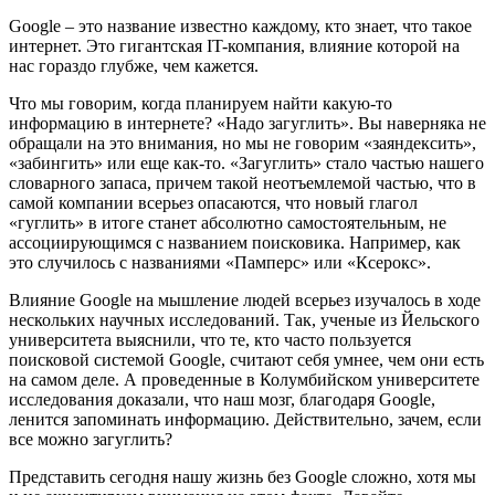
Google – это название известно каждому, кто знает, что такое
интернет. Это гигантская IT-компания, влияние которой на
нас гораздо глубже, чем кажется.
Что мы говорим, когда планируем найти какую-то
информацию в интернете? «Надо загуглить». Вы наверняка не
обращали на это внимания, но мы не говорим «заяндексить»,
«забингить» или еще как-то. «Загуглить» стало частью нашего
словарного запаса, причем такой неотъемлемой частью, что в
самой компании всерьез опасаются, что новый глагол
«гуглить» в итоге станет абсолютно самостоятельным, не
ассоциирующимся с названием поисковика. Например, как
это случилось с названиями «Памперс» или «Ксерокс».
Влияние Google на мышление людей всерьез изучалось в ходе
нескольких научных исследований. Так, ученые из Йельского
университета выяснили, что те, кто часто пользуется
поисковой системой Google, считают себя умнее, чем они есть
на самом деле. А проведенные в Колумбийском университете
исследования доказали, что наш мозг, благодаря Google,
ленится запоминать информацию. Действительно, зачем, если
все можно загуглить?
Представить сегодня нашу жизнь без Google сложно, хотя мы