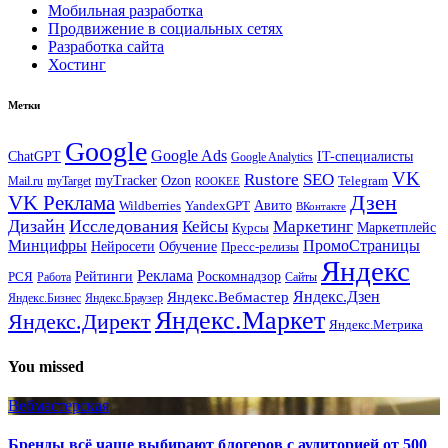
Мобильная разработка
Продвижение в социальных сетях
Разработка сайта
Хостинг
Метки
Google
Google Ads
IT-специалисты
ChatGPT
Google Analytics
VK
Rustore
SEO
myTracker
Ozon
Mail.ru
myTarget
Telegram
ROOKEE
Дзен
VK Реклама
Авито
Wildberries
YandexGPT
ВКонтакте
Дизайн
Исследования
Кейсы
Маркетинг
Маркетплейс
Курсы
Минцифры
ПромоСтраницы
Нейросети
Обучение
Пресс-релизы
Яндекс
Реклама
Рейтинги
Роскомнадзор
РСЯ
Работа
Сайты
Яндекс.Вебмастер
Яндекс.Дзен
Яндекс.Бизнес
Яндекс.Браузер
Яндекс.Маркет
Яндекс.Директ
Яндекс.Метрика
You missed
Вебмастерская
Бренды всё чаще выбирают блогеров с аудиторией от 500