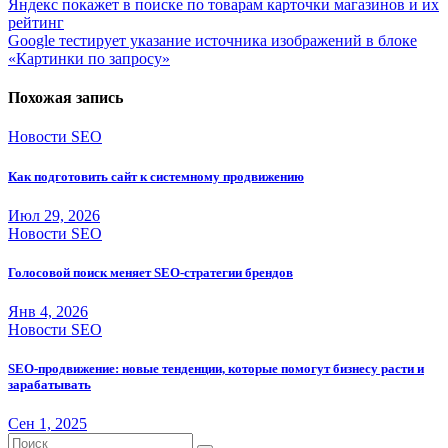
Навигация
Яндекс покажет в поиске по товарам карточки магазинов и их
рейтинг
по
Google тестирует указание источника изображений в блоке
записям
«Картинки по запросу»
Похожая запись
Новости SEO
Как подготовить сайт к системному продвижению
Июл 29, 2026
Новости SEO
Голосовой поиск меняет SEO-стратегии брендов
Янв 4, 2026
Новости SEO
SEO-продвижение: новые тенденции, которые помогут бизнесу расти и
зарабатывать
Сен 1, 2025