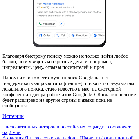
Благодаря быстрому поиску можно не только найти любое
блюдо, но и увидеть конкретные детали, например,
ингредиенты, цену, отзывы посетителей и проч.
Напомним, о том, что мультипоиск Google начнет
поддерживать запросы типа [near me] и искать по результатам
локального поиска, стало известно в мае, на ежегодной
конференции для разработчиков Google I/O. Когда обновление
будет расширено на другие страны и языки пока не
сообщается.
Источник
Навигация
Число активных авторов в российских соцмедиа составляет
62,2 млн
по
Академия Яндекса открыла набор в Школу информационной