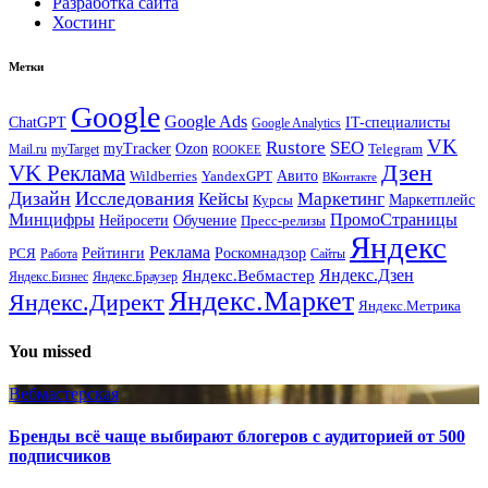
Разработка сайта
Хостинг
Метки
Google
Google Ads
IT-специалисты
ChatGPT
Google Analytics
VK
Rustore
SEO
myTracker
Ozon
Mail.ru
myTarget
Telegram
ROOKEE
Дзен
VK Реклама
Авито
Wildberries
YandexGPT
ВКонтакте
Дизайн
Исследования
Кейсы
Маркетинг
Маркетплейс
Курсы
Минцифры
ПромоСтраницы
Нейросети
Обучение
Пресс-релизы
Яндекс
Реклама
Рейтинги
Роскомнадзор
РСЯ
Работа
Сайты
Яндекс.Вебмастер
Яндекс.Дзен
Яндекс.Бизнес
Яндекс.Браузер
Яндекс.Маркет
Яндекс.Директ
Яндекс.Метрика
You missed
Вебмастерская
Бренды всё чаще выбирают блогеров с аудиторией от 500
подписчиков