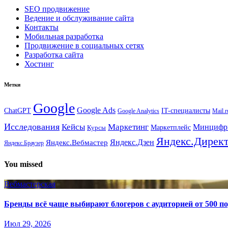
SEO продвижение
Ведение и обслуживание сайта
Контакты
Мобильная разработка
Продвижение в социальных сетях
Разработка сайта
Хостинг
Метки
Google
Google Ads
IT-специалисты
ChatGPT
Google Analytics
Mail.r
Исследования
Кейсы
Маркетинг
Минциф
Маркетплейс
Курсы
Яндекс.Дирек
Яндекс.Вебмастер
Яндекс.Дзен
Яндекс.Браузер
You missed
Вебмастерская
Бренды всё чаще выбирают блогеров с аудиторией от 500 п
Июл 29, 2026