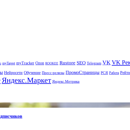
VK Ре
VK
Rustore
SEO
myTracker
Ozon
u
myTarget
Telegram
ROOKEE
ры
ПромоСтраницы
Нейросети
Рейт
Обучение
Пресс-релизы
РСЯ
Работа
Яндекс.Маркет
т
Яндекс.Метрика
одписчиков