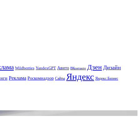
Дзен
клама
Дизайн
Авито
Wildberries
YandexGPT
ВКонтакте
Яндекс
Реклама
инги
Роскомнадзор
Сайты
Яндекс.Бизнес