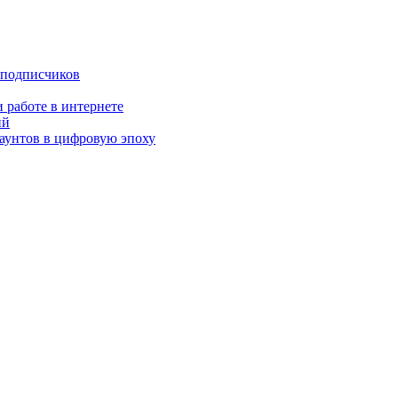
 подписчиков
 работе в интернете
ий
аунтов в цифровую эпоху