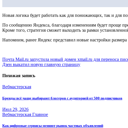
Новая логика будет работать как для понижающих, так и для 
По сообщению Яндекса, благодаря изменениям будет проще пред
Кроме того, стратегия сможет выходить за рамки установленно
Напомним, ранее Яндекс представил новые настройки размера 
Навигация
Почта Mail.ru запустила новый домен xmail.ru для переноса пи
Дзен выкатил новую главную страницу
по
записям
Похожая запись
Вебмастерская
Бренды всё чаще выбирают блогеров с аудиторией от 500 подписчиков
Июл 29, 2026
Вебмастерская
Главное
Как цифровые сервисы меняют рынок частных объявлений