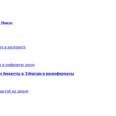
в Минске
те в интернете
й
в в цифровую эпоху
ые бюджеты в Telegram и видеоформаты
застой на западе