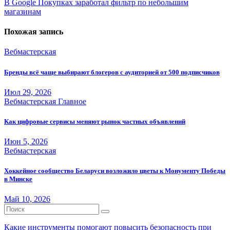
В Google Покупках заработал фильтр по небольшим
записям
магазинам
Похожая запись
Вебмастерская
Бренды всё чаще выбирают блогеров с аудиторией от 500 подписчиков
Июл 29, 2026
Вебмастерская
Главное
Как цифровые сервисы меняют рынок частных объявлений
Июн 5, 2026
Вебмастерская
Хоккейное сообщество Беларуси возложило цветы к Монументу Победы
в Минске
Май 10, 2026
Какие инструменты помогают повысить безопасность при