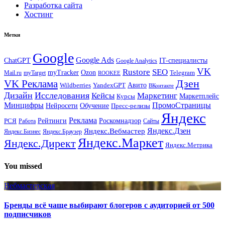
Разработка сайта
Хостинг
Метки
Google
Google Ads
IT-специалисты
ChatGPT
Google Analytics
VK
Rustore
SEO
myTracker
Ozon
Mail.ru
myTarget
Telegram
ROOKEE
Дзен
VK Реклама
Авито
Wildberries
YandexGPT
ВКонтакте
Дизайн
Исследования
Кейсы
Маркетинг
Маркетплейс
Курсы
Минцифры
ПромоСтраницы
Нейросети
Обучение
Пресс-релизы
Яндекс
Реклама
Рейтинги
Роскомнадзор
РСЯ
Работа
Сайты
Яндекс.Вебмастер
Яндекс.Дзен
Яндекс.Бизнес
Яндекс.Браузер
Яндекс.Маркет
Яндекс.Директ
Яндекс.Метрика
You missed
Вебмастерская
Бренды всё чаще выбирают блогеров с аудиторией от 500
подписчиков