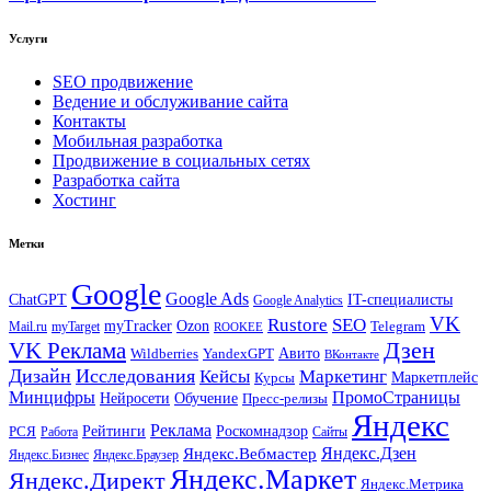
Услуги
SEO продвижение
Ведение и обслуживание сайта
Контакты
Мобильная разработка
Продвижение в социальных сетях
Разработка сайта
Хостинг
Метки
Google
Google Ads
IT-специалисты
ChatGPT
Google Analytics
VK
Rustore
SEO
myTracker
Ozon
Mail.ru
myTarget
Telegram
ROOKEE
Дзен
VK Реклама
Авито
Wildberries
YandexGPT
ВКонтакте
Дизайн
Исследования
Кейсы
Маркетинг
Маркетплейс
Курсы
Минцифры
ПромоСтраницы
Нейросети
Обучение
Пресс-релизы
Яндекс
Реклама
Рейтинги
Роскомнадзор
РСЯ
Работа
Сайты
Яндекс.Вебмастер
Яндекс.Дзен
Яндекс.Бизнес
Яндекс.Браузер
Яндекс.Маркет
Яндекс.Директ
Яндекс.Метрика