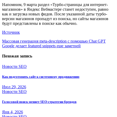
Напомним, 9 марта раздел «Турбо-страницы для интернет-
магазинов» в Яндекс Вебмастере станет недоступен, равно
как и загрузка новых фидов. После указанной даты турбо-
версии магазинов пропадут из поиска, но сайты магазинов
будут представлены в поиске как обычно.
Источник
Навигация
Массовая генерация meta-description с помощью Chat GPT
Google делает featured snippets еще заметней
по
записям
Похожая запись
Новости SEO
Как подготовить сайт к системному продвижению
Июл 29, 2026
Новости SEO
Голосовой поиск меняет SEO-стратегии брендов
Янв 4, 2026
Новости SEO