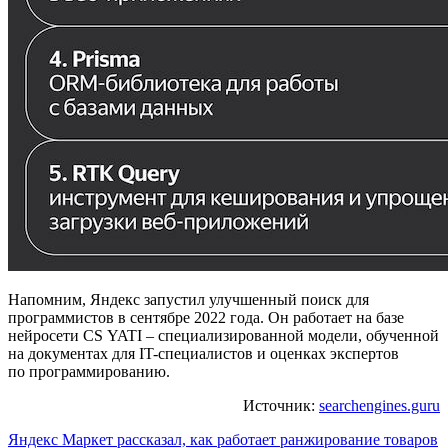
Напомним, Яндекс запустил улучшенный поиск для
программистов в сентябре 2022 года. Он работает на базе
нейросети CS YATI – специализированной модели, обученной
на документах для IT-специалистов и оценках экспертов
по программированию.
Источник:
searchengines.guru
Навигация
Яндекс Маркет рассказал, как работает ранжирование товаров