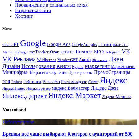
Продвижение в социальных сетях
Разработка сайта
Хостинг
Метки
Google
Google Ads
IT-специалисты
ChatGPT
Google Analytics
VK
Rustore
SEO
myTracker
Ozon
Mail.ru
myTarget
Telegram
ROOKEE
Дзен
VK Реклама
Авито
Wildberries
YandexGPT
ВКонтакте
Дизайн
Исследования
Кейсы
Маркетинг
Маркетплейс
Курсы
Минцифры
ПромоСтраницы
Нейросети
Обучение
Пресс-релизы
Яндекс
Реклама
Рейтинги
Роскомнадзор
РСЯ
Работа
Сайты
Яндекс.Вебмастер
Яндекс.Дзен
Яндекс.Бизнес
Яндекс.Браузер
Яндекс.Маркет
Яндекс.Директ
Яндекс.Метрика
You missed
Вебмастерская
Бренды всё чаще выбирают блогеров с аудиторией от 500