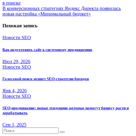
в поиске
по
В конверсионных стратегиях Яндекс Директа появилась
записям
новая настройка «Минимальный бюджет»
Похожая запись
Новости SEO
Как подготовить сайт к системному продвижению
Июл 29, 2026
Новости SEO
Голосовой поиск меняет SEO-стратегии брендов
Янв 4, 2026
Новости SEO
SEO-продвижение: новые тенденции, которые помогут бизнесу расти и
зарабатывать
Сен 1, 2025