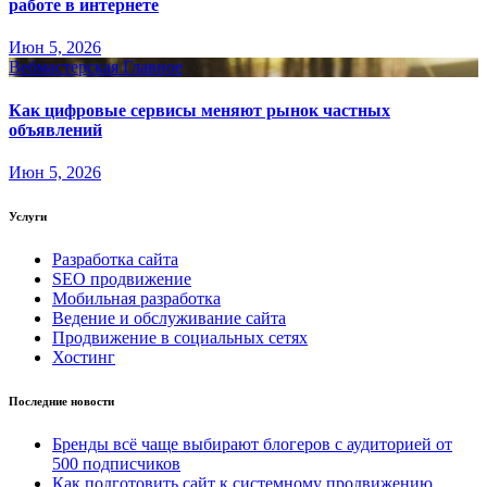
работе в интернете
Июн 5, 2026
Вебмастерская
Главное
Как цифровые сервисы меняют рынок частных
объявлений
Июн 5, 2026
Услуги
Разработка сайта
SEO продвижение
Мобильная разработка
Ведение и обслуживание сайта
Продвижение в социальных сетях
Хостинг
Последние новости
Бренды всё чаще выбирают блогеров с аудиторией от
500 подписчиков
Как подготовить сайт к системному продвижению