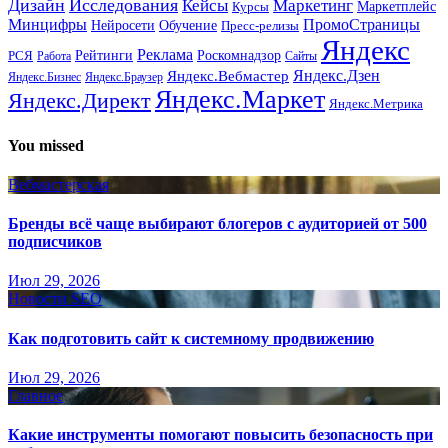
Дизайн
Исследования
Кейсы
Маркетинг
Маркетплейс
Курсы
Минцифры
ПромоСтраницы
Нейросети
Обучение
Пресс-релизы
Яндекс
Реклама
Рейтинги
Роскомнадзор
РСЯ
Работа
Сайты
Яндекс.Вебмастер
Яндекс.Дзен
Яндекс.Бизнес
Яндекс.Браузер
Яндекс.Маркет
Яндекс.Директ
Яндекс.Метрика
You missed
Вебмастерская
Бренды всё чаще выбирают блогеров с аудиторией от 500
подписчиков
Июл 29, 2026
Новости SEO
Как подготовить сайт к системному продвижению
Июл 29, 2026
Главное
Какие инструменты помогают повысить безопасность при