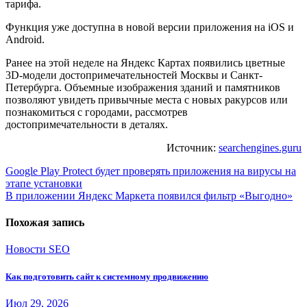
тарифа.
Функция уже доступна в новой версии приложения на iOS и
Android.
Ранее на этой неделе на Яндекс Картах появились цветные
3D-модели достопримечательностей Москвы и Санкт-
Петербурга. Объемные изображения зданий и памятников
позволяют увидеть привычные места с новых ракурсов или
познакомиться с городами, рассмотрев
достопримечательности в деталях.
Источник:
searchengines.guru
Навигация
Google Play Protect будет проверять приложения на вирусы на
этапе установки
по
В приложении Яндекс Маркета появился фильтр «Выгодно»
записям
Похожая запись
Новости SEO
Как подготовить сайт к системному продвижению
Июл 29, 2026