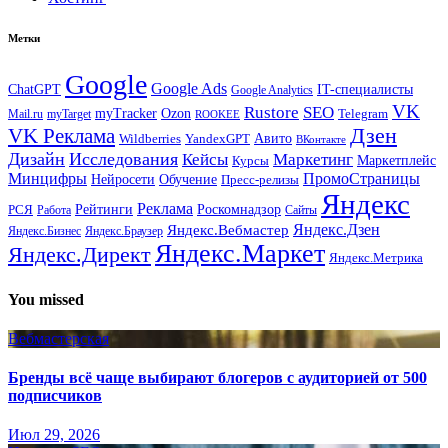
Метки
Google
Google Ads
IT-специалисты
ChatGPT
Google Analytics
VK
Rustore
SEO
myTracker
Ozon
Mail.ru
myTarget
Telegram
ROOKEE
Дзен
VK Реклама
Авито
Wildberries
YandexGPT
ВКонтакте
Дизайн
Исследования
Кейсы
Маркетинг
Маркетплейс
Курсы
Минцифры
ПромоСтраницы
Нейросети
Обучение
Пресс-релизы
Яндекс
Реклама
Рейтинги
Роскомнадзор
РСЯ
Работа
Сайты
Яндекс.Вебмастер
Яндекс.Дзен
Яндекс.Бизнес
Яндекс.Браузер
Яндекс.Маркет
Яндекс.Директ
Яндекс.Метрика
You missed
Вебмастерская
Бренды всё чаще выбирают блогеров с аудиторией от 500
подписчиков
Июл 29, 2026