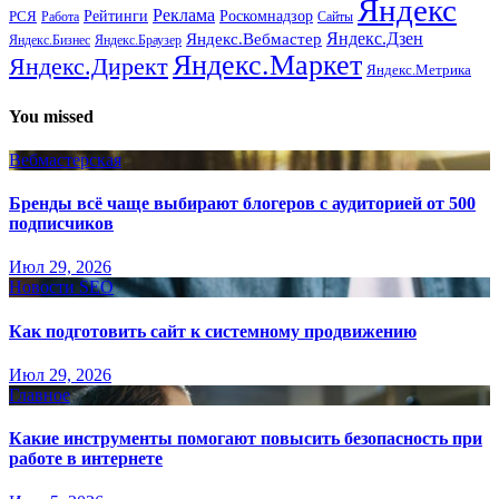
Яндекс
Реклама
Рейтинги
Роскомнадзор
РСЯ
Работа
Сайты
Яндекс.Вебмастер
Яндекс.Дзен
Яндекс.Бизнес
Яндекс.Браузер
Яндекс.Маркет
Яндекс.Директ
Яндекс.Метрика
You missed
Вебмастерская
Бренды всё чаще выбирают блогеров с аудиторией от 500
подписчиков
Июл 29, 2026
Новости SEO
Как подготовить сайт к системному продвижению
Июл 29, 2026
Главное
Какие инструменты помогают повысить безопасность при
работе в интернете