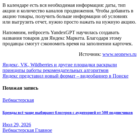
В календаре есть вся необходимая информация: даты, тип
акции и количество каналов продвижения. Чтобы добавить в
акцию товары, получить больше информации об условиях
или выгрузить отчет, нужно просто нажать на нужную акцию.
Напомним, нейросеть YandexGPT научилась создавать
названия товаров для Яндекс Маркета. Благодаря этому
продавцы смогут сэкономить время на заполнении карточек.
Источник:
www.seonews.ru
Навигация
Яндекс, VK, Wildberries и другие площадки раскрыли
принципы работы рекомендательных алгоритмов
по
Яндекс представил новый формат – видеобаннер в Поиске
записям
Похожая запись
Вебмастерская
Бренды всё чаще выбирают блогеров с аудиторией от 500 подписчиков
Июл 29, 2026
Вебмастерская
Главное