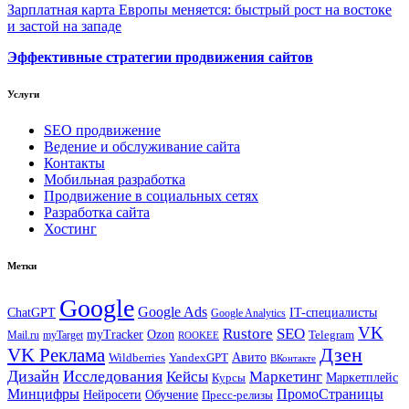
Зарплатная карта Европы меняется: быстрый рост на востоке
и застой на западе
Эффективные стратегии продвижения сайтов
Услуги
SEO продвижение
Ведение и обслуживание сайта
Контакты
Мобильная разработка
Продвижение в социальных сетях
Разработка сайта
Хостинг
Метки
Google
Google Ads
IT-специалисты
ChatGPT
Google Analytics
VK
Rustore
SEO
myTracker
Ozon
Mail.ru
myTarget
Telegram
ROOKEE
Дзен
VK Реклама
Авито
Wildberries
YandexGPT
ВКонтакте
Дизайн
Исследования
Кейсы
Маркетинг
Маркетплейс
Курсы
Минцифры
ПромоСтраницы
Нейросети
Обучение
Пресс-релизы