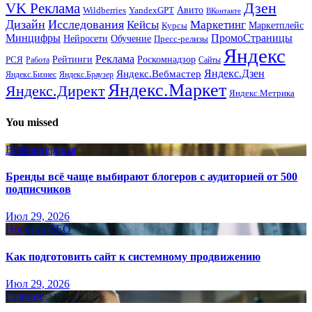
Дзен
VK Реклама
Авито
Wildberries
YandexGPT
ВКонтакте
Дизайн
Исследования
Кейсы
Маркетинг
Маркетплейс
Курсы
Минцифры
ПромоСтраницы
Нейросети
Обучение
Пресс-релизы
Яндекс
Реклама
Рейтинги
Роскомнадзор
РСЯ
Работа
Сайты
Яндекс.Вебмастер
Яндекс.Дзен
Яндекс.Бизнес
Яндекс.Браузер
Яндекс.Маркет
Яндекс.Директ
Яндекс.Метрика
You missed
Вебмастерская
Бренды всё чаще выбирают блогеров с аудиторией от 500
подписчиков
Июл 29, 2026
Новости SEO
Как подготовить сайт к системному продвижению
Июл 29, 2026
Главное