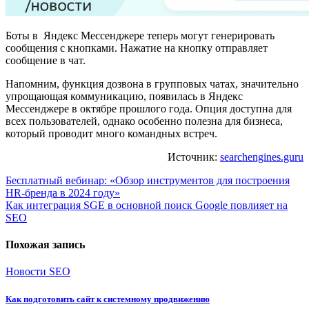
Боты в Яндекс Мессенджере теперь могут генерировать
сообщения с кнопками. Нажатие на кнопку отправляет
сообщение в чат.
Напомним, функция дозвона в групповых чатах, значительно
упрощающая коммуникацию, появилась в Яндекс
Мессенджере в октябре прошлого года. Опция доступна для
всех пользователей, однако особенно полезна для бизнеса,
который проводит много командных встреч.
Источник:
searchengines.guru
Навигация
Бесплатный вебинар: «Обзор инструментов для построения
HR-бренда в 2024 году»
по
Как интеграция SGE в основной поиск Google повлияет на
записям
SEO
Похожая запись
Новости SEO
Как подготовить сайт к системному продвижению