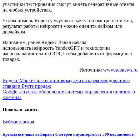
участники тестирования смогут видеть генеративные ответы
на любых устройствах.
Чтобы помочь Яндексу улучшить качество быстрых ответов,
результат работы нейросети можно оценить лайком или
дизлайком.
Напомним, ранее Яндекс Лавка начала
использовать нейросеть YandexGPT и технологии
распознавания текста OCR, чтобы добавлять информацию о
товарах.
Источник:
www.seonews.ru
Навигация
Яндекс Маркет начал по-новому считать рекомендованные
ставки в Бусте продаж
по
Google запустил обновление системы определения полезного
записям
контента
Похожая запись
Вебмастерская
Бренды всё чаще выбирают блогеров с аудиторией от 500 подписчиков