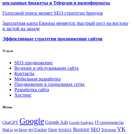
рекламные бюджеты в Telegram и видеоформаты
Голосовой поиск меняет SEO-стратегии брендов
Зарплатная карта Европы меняется: быстрый рост на востоке
и застой на западе
Эффективные стратегии продвижения сайтов
Услуги
SEO продвижение
Ведение и обслуживание сайта
Контакты
Мобильная разработка
Продвижение в социальных сетях
Разработка сайта
Хостинг
Метки
Google
Google Ads
IT-специалисты
ChatGPT
Google Analytics
VK
Rustore
SEO
myTracker
Ozon
Mail.ru
myTarget
Telegram
ROOKEE