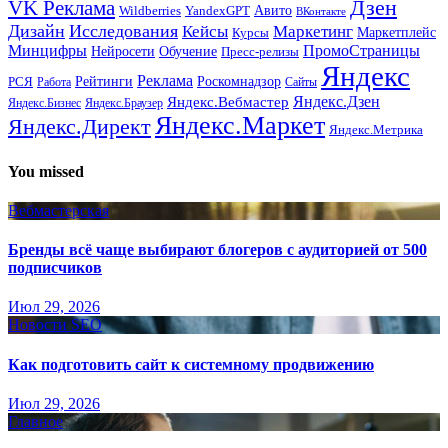
Дзен
VK Реклама
Авито
Wildberries
YandexGPT
ВКонтакте
Дизайн
Исследования
Кейсы
Маркетинг
Маркетплейс
Курсы
Минцифры
ПромоСтраницы
Нейросети
Обучение
Пресс-релизы
Яндекс
Реклама
Рейтинги
Роскомнадзор
РСЯ
Работа
Сайты
Яндекс.Вебмастер
Яндекс.Дзен
Яндекс.Бизнес
Яндекс.Браузер
Яндекс.Маркет
Яндекс.Директ
Яндекс.Метрика
You missed
Вебмастерская
Бренды всё чаще выбирают блогеров с аудиторией от 500
подписчиков
Июл 29, 2026
Новости SEO
Как подготовить сайт к системному продвижению
Июл 29, 2026
Главное