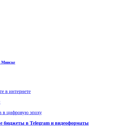
в Минске
те в интернете
й
в в цифровую эпоху
ые бюджеты в Telegram и видеоформаты