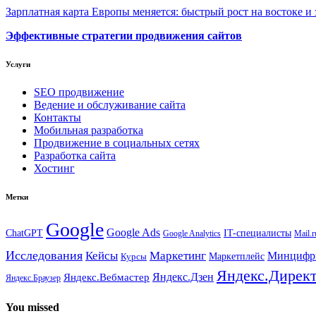
Зарплатная карта Европы меняется: быстрый рост на востоке и 
Эффективные стратегии продвижения сайтов
Услуги
SEO продвижение
Ведение и обслуживание сайта
Контакты
Мобильная разработка
Продвижение в социальных сетях
Разработка сайта
Хостинг
Метки
Google
Google Ads
IT-специалисты
ChatGPT
Google Analytics
Mail.r
Исследования
Кейсы
Маркетинг
Минциф
Маркетплейс
Курсы
Яндекс.Дирек
Яндекс.Вебмастер
Яндекс.Дзен
Яндекс.Браузер
You missed