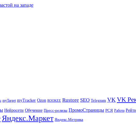
застой на западе
VK Ре
VK
Rustore
SEO
myTracker
Ozon
u
myTarget
Telegram
ROOKEE
ры
ПромоСтраницы
Нейросети
Рейт
Обучение
Пресс-релизы
РСЯ
Работа
Яндекс.Маркет
т
Яндекс.Метрика