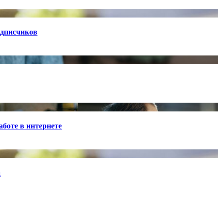
одписчиков
боте в интернете
й