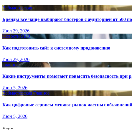
Вебмастерская
Бренды всё чаще выбирают блогеров с аудиторией от 500 п
Июл 29, 2026
Новости SEO
Как подготовить сайт к системному продвижению
Июл 29, 2026
Главное
Какие инструменты помогают повысить безопасность при ра
Июн 5, 2026
Вебмастерская
Главное
Как цифровые сервисы меняют рынок частных объявлени
Июн 5, 2026
Услуги