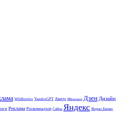
Дзен
клама
Дизайн
Авито
Wildberries
YandexGPT
ВКонтакте
Яндекс
Реклама
инги
Роскомнадзор
Сайты
Яндекс.Бизнес