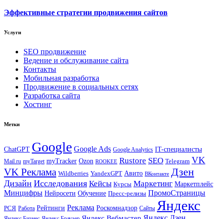
Эффективные стратегии продвижения сайтов
Услуги
SEO продвижение
Ведение и обслуживание сайта
Контакты
Мобильная разработка
Продвижение в социальных сетях
Разработка сайта
Хостинг
Метки
Google
Google Ads
IT-специалисты
ChatGPT
Google Analytics
VK
Rustore
SEO
myTracker
Ozon
Mail.ru
myTarget
Telegram
ROOKEE
Дзен
VK Реклама
Авито
Wildberries
YandexGPT
ВКонтакте
Дизайн
Исследования
Кейсы
Маркетинг
Маркетплейс
Курсы
Минцифры
ПромоСтраницы
Нейросети
Обучение
Пресс-релизы
Яндекс
Реклама
Рейтинги
Роскомнадзор
РСЯ
Работа
Сайты
Яндекс.Вебмастер
Яндекс.Дзен
Яндекс.Бизнес
Яндекс.Браузер