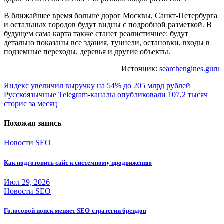
В ближайшее время больше дорог Москвы, Санкт-Петербурга
и остальных городов будут видны с подробной разметкой. В
будущем сама карта также станет реалистичнее: будут
детально показаны все здания, туннели, остановки, входы в
подземные переходы, деревья и другие объекты.
Источник:
searchengines.guru
Навигация
Яндекс увеличил выручку на 54% до 205 млрд рублей
Русскоязычные Telegram-каналы опубликовали 107,2 тысяч
по
сторис за месяц
записям
Похожая запись
Новости SEO
Как подготовить сайт к системному продвижению
Июл 29, 2026
Новости SEO
Голосовой поиск меняет SEO-стратегии брендов