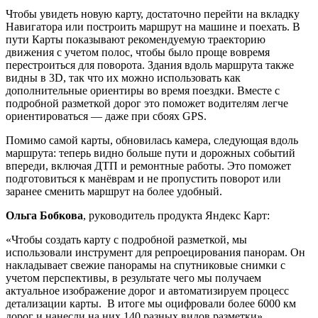
Чтобы увидеть новую карту, достаточно перейти на вкладку
Навигатора или построить маршрут на машине и поехать. В
пути Карты показывают рекомендуемую траекторию
движения с учетом полос, чтобы было проще вовремя
перестроиться для поворота. Здания вдоль маршрута также
видны в 3D, так что их можно использовать как
дополнительные ориентиры во время поездки. Вместе с
подробной разметкой дорог это поможет водителям легче
ориентироваться — даже при сбоях GPS.
Помимо самой карты, обновилась камера, следующая вдоль
маршрута: теперь видно больше пути и дорожных событий
впереди, включая ДТП и ремонтные работы. Это поможет
подготовиться к манёврам и не пропустить поворот или
заранее сменить маршрут на более удобный.
Ольга Бобкова
, руководитель продукта Яндекс Карт:
«Чтобы создать карту с подробной разметкой, мы
использовали инструмент для репроецирования панорам. Он
накладывает свежие панорамы на спутниковые снимки с
учетом перспективы, в результате чего мы получаем
актуальное изображение дорог и автоматизируем процесс
детализации карты. В итоге мы оцифровали более 6000 км
дорог и нанесли на них 140 разных видов разметки».