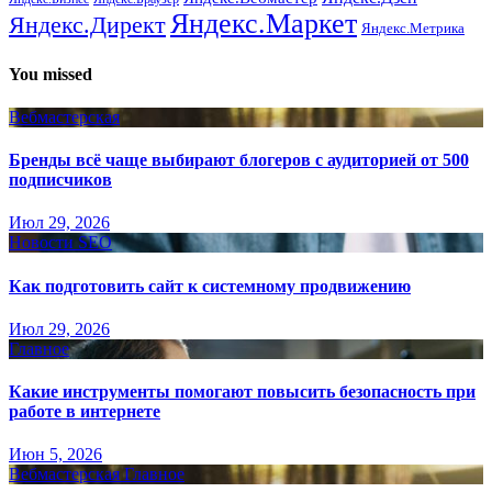
Яндекс.Маркет
Яндекс.Директ
Яндекс.Метрика
You missed
Вебмастерская
Бренды всё чаще выбирают блогеров с аудиторией от 500
подписчиков
Июл 29, 2026
Новости SEO
Как подготовить сайт к системному продвижению
Июл 29, 2026
Главное
Какие инструменты помогают повысить безопасность при
работе в интернете
Июн 5, 2026
Вебмастерская
Главное