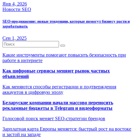
Янв 4, 2026
Новости SEO
SEO-продвижение: новые тенденции, которые помогут бизнесу расти и
зарабатывать
Сен 1, 2025
Какие инструменты помогают повысить безопасность при
работе в интернете
Как цифровые сервисы меняют рынок частных
объявлений
Как меняются способы регистрации и подтверждения
аккаунтов в цифровую эпоху
Беларуские компании начали массово переносить
рекламные бюджеты в Telegram и видеоформаты
Голосовой поиск меняет SEO-стратегии брендов
Зарплатная карта Европы меняется: быстрый рост на востоке
и застой на западе