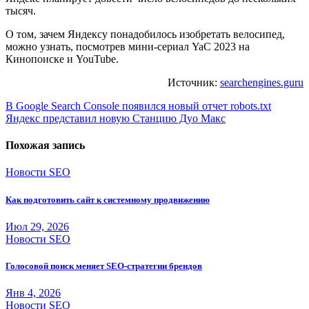
тысяч.
О том, зачем Яндексу понадобилось изобретать велосипед,
можно узнать, посмотрев мини-сериал YaC 2023 на
Кинопоиске и YouTube.
Источник:
searchengines.guru
Навигация
В Google Search Console появился новый отчет robots.txt
Яндекс представил новую Станцию Дуо Макс
по
записям
Похожая запись
Новости SEO
Как подготовить сайт к системному продвижению
Июл 29, 2026
Новости SEO
Голосовой поиск меняет SEO-стратегии брендов
Янв 4, 2026
Новости SEO