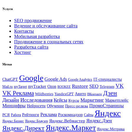
Услуги
SEO продвижение
Ведение и обслуживание сайта
Контакты
Мобильная разработка
Продвижение в социальных сетях
Разработка сайта
Хостинг
Метки
Google
Google Ads
IT-специалисты
ChatGPT
Google Analytics
VK
Rustore
SEO
myTracker
Ozon
Mail.ru
myTarget
Telegram
ROOKEE
Дзен
VK Реклама
Авито
Wildberries
YandexGPT
ВКонтакте
Дизайн
Исследования
Кейсы
Маркетинг
Маркетплейс
Курсы
Минцифры
ПромоСтраницы
Нейросети
Обучение
Пресс-релизы
Яндекс
Реклама
Рейтинги
Роскомнадзор
РСЯ
Работа
Сайты
Яндекс.Вебмастер
Яндекс.Дзен
Яндекс.Бизнес
Яндекс.Браузер
Яндекс.Маркет
Яндекс.Директ
Яндекс.Метрика