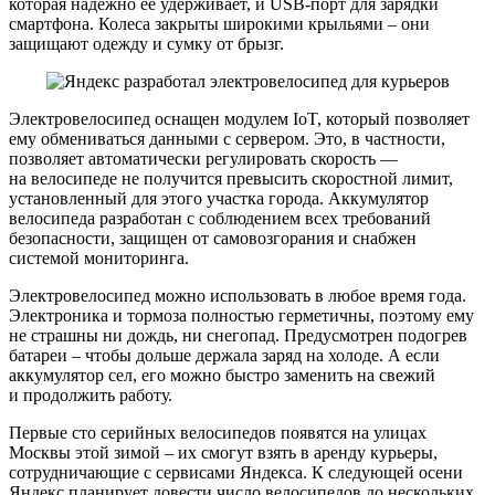
которая надежно ее удерживает, и USB-порт для зарядки
смартфона. Колеса закрыты широкими крыльями – они
защищают одежду и сумку от брызг.
Электровелосипед оснащен модулем IoT, который позволяет
ему обмениваться данными с сервером. Это, в частности,
позволяет автоматически регулировать скорость —
на велосипеде не получится превысить скоростной лимит,
установленный для этого участка города. Аккумулятор
велосипеда разработан с соблюдением всех требований
безопасности, защищен от самовозгорания и снабжен
системой мониторинга.
Электровелосипед можно использовать в любое время года.
Электроника и тормоза полностью герметичны, поэтому ему
не страшны ни дождь, ни снегопад. Предусмотрен подогрев
батареи – чтобы дольше держала заряд на холоде. А если
аккумулятор сел, его можно быстро заменить на свежий
и продолжить работу.
Первые сто серийных велосипедов появятся на улицах
Москвы этой зимой – их смогут взять в аренду курьеры,
сотрудничающие с сервисами Яндекса. К следующей осени
Яндекс планирует довести число велосипедов до нескольких