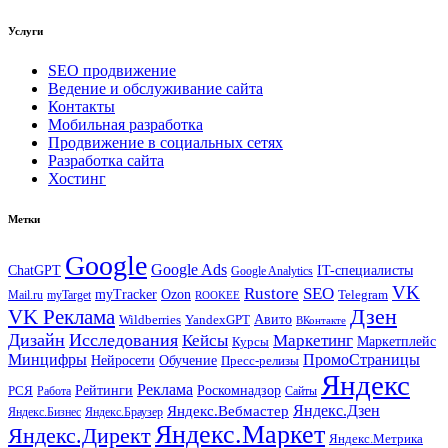
Услуги
SEO продвижение
Ведение и обслуживание сайта
Контакты
Мобильная разработка
Продвижение в социальных сетях
Разработка сайта
Хостинг
Метки
Google
Google Ads
IT-специалисты
ChatGPT
Google Analytics
VK
Rustore
SEO
myTracker
Ozon
Mail.ru
myTarget
Telegram
ROOKEE
Дзен
VK Реклама
Авито
Wildberries
YandexGPT
ВКонтакте
Дизайн
Исследования
Кейсы
Маркетинг
Маркетплейс
Курсы
Минцифры
ПромоСтраницы
Нейросети
Обучение
Пресс-релизы
Яндекс
Реклама
Рейтинги
Роскомнадзор
РСЯ
Работа
Сайты
Яндекс.Вебмастер
Яндекс.Дзен
Яндекс.Бизнес
Яндекс.Браузер
Яндекс.Маркет
Яндекс.Директ
Яндекс.Метрика