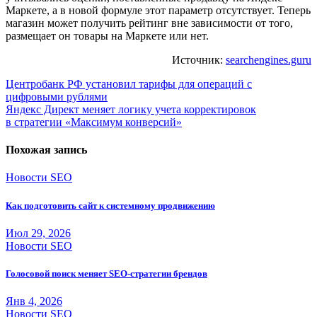
Маркете, а в новой формуле этот параметр отсутствует. Теперь
магазин может получить рейтинг вне зависимости от того,
размещает он товары на Маркете или нет.
Источник:
searchengines.guru
Навигация
Центробанк РФ установил тарифы для операций с
цифровыми рублями
по
Яндекс Директ меняет логику учета корректировок
записям
в стратегии «Максимум конверсий»
Похожая запись
Новости SEO
Как подготовить сайт к системному продвижению
Июл 29, 2026
Новости SEO
Голосовой поиск меняет SEO-стратегии брендов
Янв 4, 2026
Новости SEO