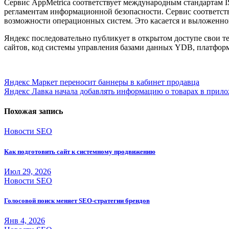
Сервис AppMetrica соответствует международным стандартам I
регламентам информационной безопасности. Сервис соответств
возможности операционных систем. Это касается и выложенног
Яндекс последовательно публикует в открытом доступе свои т
сайтов, код системы управления базами данных YDB, платформ
Навигация
Яндекс Маркет переносит баннеры в кабинет продавца
Яндекс Лавка начала добавлять информацию о товарах в при
по
записям
Похожая запись
Новости SEO
Как подготовить сайт к системному продвижению
Июл 29, 2026
Новости SEO
Голосовой поиск меняет SEO-стратегии брендов
Янв 4, 2026