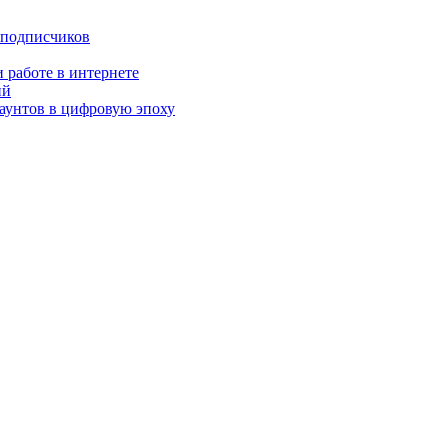
 подписчиков
 работе в интернете
ий
аунтов в цифровую эпоху