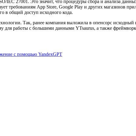
SO/IEC 27001. Это значит, что процедуры сбора и анализа дан
ует требованиям App Store, Google Play и других магазинов пр
о в общий доступ исходного кода.
ехнологии. Так, ранее компания выложила в опенсорс исходный
у для работы с большими данными YTsaurus, а также фреймворк
ложение с помощью YandexGPT