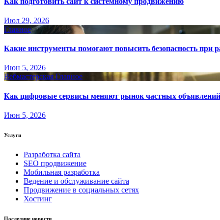
Как подготовить сайт к системному продвижению
Июл 29, 2026
Главное
Какие инструменты помогают повысить безопасность при ра
Июн 5, 2026
Вебмастерская
Главное
Как цифровые сервисы меняют рынок частных объявлени
Июн 5, 2026
Услуги
Разработка сайта
SEO продвижение
Мобильная разработка
Ведение и обслуживание сайта
Продвижение в социальных сетях
Хостинг
Последние новости