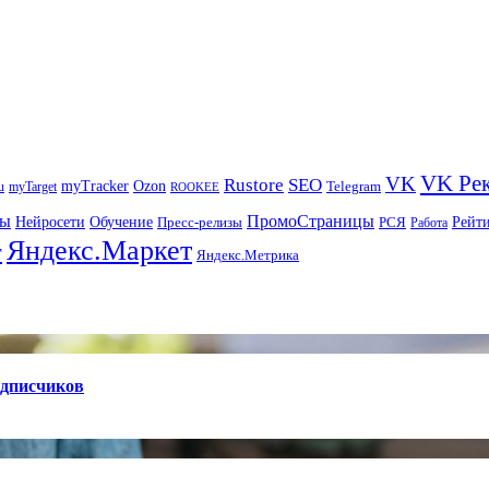
VK Ре
VK
Rustore
SEO
myTracker
Ozon
u
myTarget
Telegram
ROOKEE
ры
ПромоСтраницы
Нейросети
Рейт
Обучение
Пресс-релизы
РСЯ
Работа
Яндекс.Маркет
т
Яндекс.Метрика
одписчиков