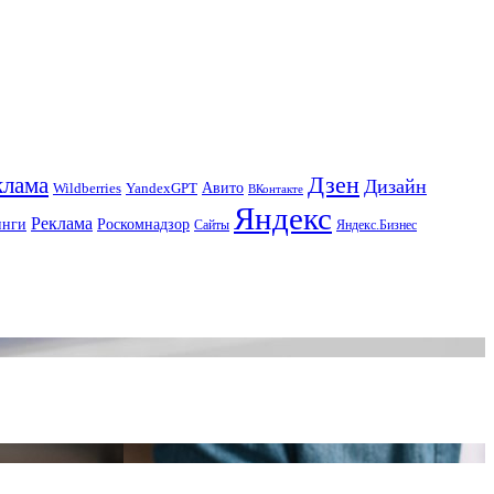
Дзен
клама
Дизайн
Авито
Wildberries
YandexGPT
ВКонтакте
Яндекс
Реклама
инги
Роскомнадзор
Сайты
Яндекс.Бизнес