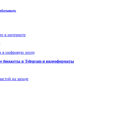
рабатывать
те в интернете
й
в в цифровую эпоху
ые бюджеты в Telegram и видеоформаты
застой на западе