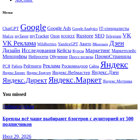
Метки
Google
Google Ads
IT-специалисты
ChatGPT
Google Analytics
VK
Rustore
SEO
myTracker
Ozon
Mail.ru
myTarget
Telegram
ROOKEE
Дзен
VK Реклама
Авито
Wildberries
YandexGPT
ВКонтакте
Дизайн
Исследования
Кейсы
Маркетинг
Маркетплейс
Курсы
Минцифры
ПромоСтраницы
Нейросети
Обучение
Пресс-релизы
Яндекс
Реклама
Рейтинги
Роскомнадзор
РСЯ
Работа
Сайты
Яндекс.Вебмастер
Яндекс.Дзен
Яндекс.Бизнес
Яндекс.Браузер
Яндекс.Маркет
Яндекс.Директ
Яндекс.Метрика
You missed
Вебмастерская
Бренды всё чаще выбирают блогеров с аудиторией от 500
подписчиков
Июл 29, 2026