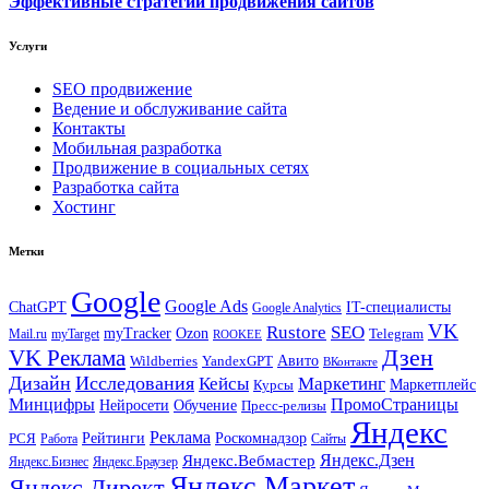
Эффективные стратегии продвижения сайтов
Услуги
SEO продвижение
Ведение и обслуживание сайта
Контакты
Мобильная разработка
Продвижение в социальных сетях
Разработка сайта
Хостинг
Метки
Google
Google Ads
IT-специалисты
ChatGPT
Google Analytics
VK
Rustore
SEO
myTracker
Ozon
Mail.ru
myTarget
Telegram
ROOKEE
Дзен
VK Реклама
Авито
Wildberries
YandexGPT
ВКонтакте
Дизайн
Исследования
Кейсы
Маркетинг
Маркетплейс
Курсы
Минцифры
ПромоСтраницы
Нейросети
Обучение
Пресс-релизы
Яндекс
Реклама
Рейтинги
Роскомнадзор
РСЯ
Работа
Сайты
Яндекс.Вебмастер
Яндекс.Дзен
Яндекс.Бизнес
Яндекс.Браузер
Яндекс.Маркет
Яндекс.Директ