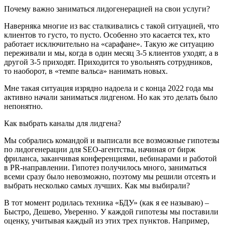
Почему важно заниматься лидогенерацией на свои услуги?
Наверняка многие из вас сталкивались с такой ситуацией, что
клиентов то густо, то пусто. Особенно это касается тех, кто
работает исключительно на «сарафане». Такую же ситуацию
переживали и мы, когда в один месяц 3-5 клиентов уходят, а в
другой 3-5 приходят. Приходится то увольнять сотрудников,
то наоборот, в «темпе вальса» нанимать новых.
Мне такая ситуация изрядно надоела и с конца 2022 года мы
активно начали заниматься лидгеном. Но как это делать было
непонятно.
Как выбрать каналы для лидгена?
Мы собрались командой и выписали все возможные гипотезы
по лидогенерации для SEO-агентства, начиная от бирж
фриланса, заканчивая конференциями, вебинарами и работой
в PR-направлении. Гипотез получилось много, заниматься
всеми сразу было невозможно, поэтому мы решили отсеять и
выбрать несколько самых лучших. Как мы выбирали?
В тот момент родилась техника «БДУ» (как я ее называю) –
Быстро, Дешево, Уверенно. У каждой гипотезы мы поставили
оценку, учитывая каждый из этих трех пунктов. Например,