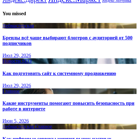
Яндекс.Метрика
You missed
Вебмастерская
Бренды всё чаще выбирают блогеров с аудиторией от 500
подписчиков
Июл 29, 2026
Новости SEO
Как подготовить сайт к системному продвижению
Июл 29, 2026
Главное
Какие инструменты помогают повысить безопасность при
работе в интернете
Июн 5, 2026
Вебмастерская
Главное
Как цифровые сервисы меняют рынок частных