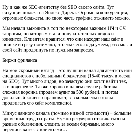
Ну и как же SEO-агентству без SEO своего сайта. Тут
ситуация похожа на Яндекс Директ. Огромная конкуренция,
огромные бюджеты, но свою часть трафика отжимать можно.
Мы начали выходить в топ по некоторым важным НЧ и СЧ
запросам, по которым стали получать теплых лидов и
клиентов. Клиентам нравится, что они находят наш сайт в
поиске и сразу понимают, что мы чего-то да умеем, раз смогли
свой сайт продвинуть по нужным запросам.
Биржи фриланса
На мой скромный взгляд – это лучший канал для агентств или
специалистов с небольшими бюджетами (15-40 тысяч в месяц
на SEO). Тут много лидов, но зачастую они хотят найти тех,
кто подешевле. Также хорошо в нашем случае работала
сложная воронка (продаем аудит за 500 рублей, и потом
довольный клиент спрашивает, за сколько мы готовы
продвигать его сайт комплексно).
Минус данного канала (помимо низкой стоимости) – большие
временные трудозатраты. Нужно регулярно откликаться на
разные объявления, следить за всеми биржами, много
переписываться с клиентами…