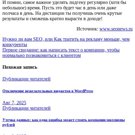
И помни, самое важное уделять лидгену регулярно (хотя бы
небольшое) время. Пусть это будет час в день или даже
полчаса в день. На дистанции ты получишь очень крутые
результаты и сможешь кратно вырасти в доходе!
Источник:
www.seonews.ru
Навигация
Нужно ли вам SEO, или Как тратить на рекламу меньше, чем
конкуренты
по
Первое свидание: как написать текст о компании, чтобы
записям
нормально познакомиться с клиентом
Похожая запись
Публикации читателей
Отключение нежелательных виджетов в WordPress
Авг 7, 2025
Публикации читателей
Утечка данных: как одна ошибка может стоить компании миллионы
рублей