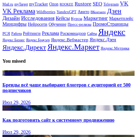
VK
Rustore
SEO
myTracker
Ozon
Mail.ru
myTarget
Telegram
ROOKEE
Дзен
VK Реклама
Авито
Wildberries
YandexGPT
ВКонтакте
Дизайн
Исследования
Кейсы
Маркетинг
Маркетплейс
Курсы
Минцифры
ПромоСтраницы
Нейросети
Обучение
Пресс-релизы
Яндекс
Реклама
Рейтинги
Роскомнадзор
РСЯ
Работа
Сайты
Яндекс.Вебмастер
Яндекс.Дзен
Яндекс.Бизнес
Яндекс.Браузер
Яндекс.Маркет
Яндекс.Директ
Яндекс.Метрика
You missed
Вебмастерская
Бренды всё чаще выбирают блогеров с аудиторией от 500
подписчиков
Июл 29, 2026
Новости SEO
Как подготовить сайт к системному продвижению
Июл 29, 2026