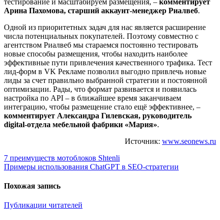
тестирование и масштабируем размещения, –
комментирует
Арина Пахомова, старший аккаунт-менеджер Риалвеб
.
Одной из приоритетных задач для нас является расширение
числа потенциальных покупателей. Поэтому совместно с
агентством Риалвеб мы стараемся постоянно тестировать
новые способы размещения, чтобы находить наиболее
эффективные пути привлечения качественного трафика. Тест
лид-форм в VK Рекламе позволил выгодно привлечь новые
лиды за счет правильно выбранной стратегии и постоянной
оптимизации. Рады, что формат развивается и появилась
настройка по API – в ближайшее время заканчиваем
интеграцию, чтобы размещение стало ещё эффективнее, –
комментирует Александра Гилевская, руководитель
digital-отдела мебельной фабрики «Мария»
.
Источник:
www.seonews.ru
Навигация
7 преимуществ мотоблоков Shtenli
Примеры использования ChatGPT в SEO-стратегии
по
записям
Похожая запись
Публикации читателей