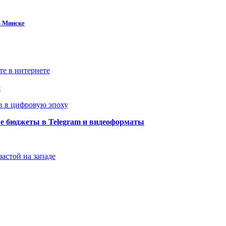
в Минске
те в интернете
й
в в цифровую эпоху
ые бюджеты в Telegram и видеоформаты
застой на западе