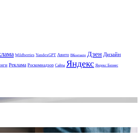
Дзен
клама
Дизайн
Авито
Wildberries
YandexGPT
ВКонтакте
Яндекс
Реклама
инги
Роскомнадзор
Сайты
Яндекс.Бизнес