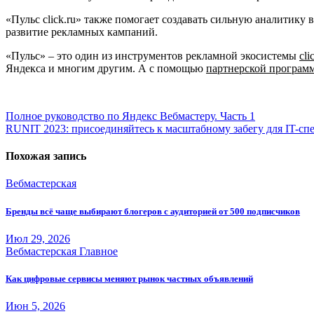
«Пульс click.ru» также помогает создавать сильную аналитик
развитие рекламных кампаний.
«Пульс» – это один из инструментов рекламной экосистемы
cli
Яндекса и многим другим. А с помощью
партнерской програм
Навигация
Полное руководство по Яндекс Вебмастеру. Часть 1
RUNIT 2023: присоединяйтесь к масштабному забегу для IT-сп
по
записям
Похожая запись
Вебмастерская
Бренды всё чаще выбирают блогеров с аудиторией от 500 подписчиков
Июл 29, 2026
Вебмастерская
Главное
Как цифровые сервисы меняют рынок частных объявлений
Июн 5, 2026