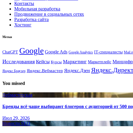
Контакты
Мобильная разработка
Продвижение в социальных сетях
Разработка сайта
Хостинг
Метки
Google
Google Ads
IT-специалисты
ChatGPT
Google Analytics
Mail.r
Исследования
Кейсы
Маркетинг
Минциф
Маркетплейс
Курсы
Яндекс.Дирек
Яндекс.Вебмастер
Яндекс.Дзен
Яндекс.Браузер
You missed
Вебмастерская
Бренды всё чаще выбирают блогеров с аудиторией от 500 п
Июл 29, 2026
Новости SEO