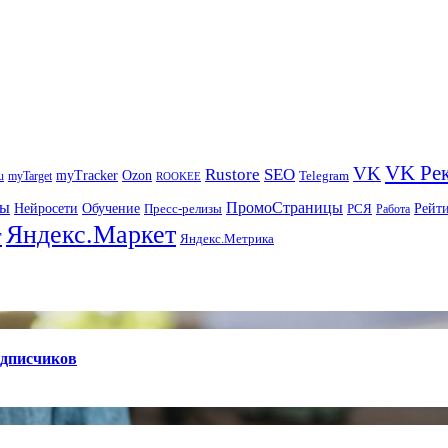
VK Ре
VK
Rustore
SEO
myTracker
Ozon
u
myTarget
Telegram
ROOKEE
ры
ПромоСтраницы
Нейросети
Рейт
Обучение
Пресс-релизы
РСЯ
Работа
Яндекс.Маркет
т
Яндекс.Метрика
одписчиков