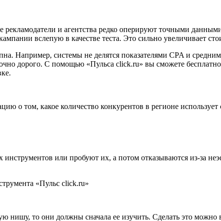
е рекламодатели и агентства редко оперируют точными данны
ампании вслепую в качестве теста. Это сильно увеличивает ст
упна. Например, системы не делятся показателями CPA и средни
точно дорого. С помощью «Пульса click.ru» вы сможете бесплат
ке.
ацию о том, какое количество конкурентов в регионе используе
 инструментов или пробуют их, а потом отказываются из-за неэ
ю нишу, то они должны сначала ее изучить. Сделать это можно в 