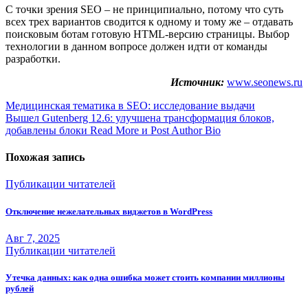
С точки зрения SEO – не принципиально, потому что суть
всех трех вариантов сводится к одному и тому же – отдавать
поисковым ботам готовую HTML-версию страницы. Выбор
технологии в данном вопросе должен идти от команды
разработки.
Источник:
www.seonews.ru
Навигация
Медицинская тематика в SEO: исследование выдачи
Вышел Gutenberg 12.6: улучшена трансформация блоков,
по
добавлены блоки Read More и Post Author Bio
записям
Похожая запись
Публикации читателей
Отключение нежелательных виджетов в WordPress
Авг 7, 2025
Публикации читателей
Утечка данных: как одна ошибка может стоить компании миллионы
рублей