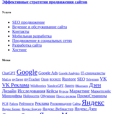
Эффективные стратегии продвижения сайтов
Услуги
SEO продвижение
Ведение и обслуживание сайта
Контакты
Мобильная разработка
Продвижение в социальных сетях
Разработка сайта
Хостинг
Метки
Google
Google Ads
IT-специалисты
ChatGPT
Google Analytics
VK
Rustore
SEO
myTracker
Ozon
Mail.ru
myTarget
Telegram
ROOKEE
Дзен
VK Реклама
Авито
Wildberries
YandexGPT
ВКонтакте
Дизайн
Исследования
Кейсы
Маркетинг
Маркетплейс
Курсы
Минцифры
ПромоСтраницы
Нейросети
Обучение
Пресс-релизы
Яндекс
Реклама
Рейтинги
Роскомнадзор
РСЯ
Работа
Сайты
Яндекс.Вебмастер
Яндекс.Дзен
Яндекс.Бизнес
Яндекс.Браузер