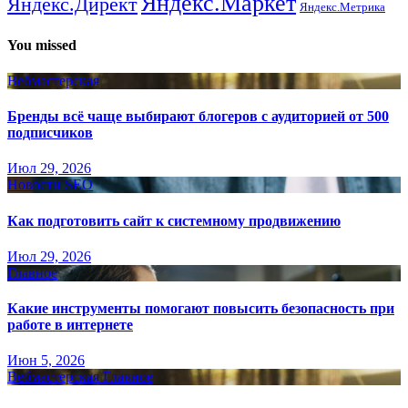
Яндекс.Маркет
Яндекс.Директ
Яндекс.Метрика
You missed
Вебмастерская
Бренды всё чаще выбирают блогеров с аудиторией от 500
подписчиков
Июл 29, 2026
Новости SEO
Как подготовить сайт к системному продвижению
Июл 29, 2026
Главное
Какие инструменты помогают повысить безопасность при
работе в интернете
Июн 5, 2026
Вебмастерская
Главное