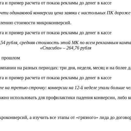
ти одинаковой конверсии цена заявки с настольных ПК дороже 
делению стоимости микроконверсий.
,54 рубля, средняя стоимость этой МК по всем рекламным кам
«Спасибо» – 264,76 рубля
в прошлом
пании на разных периодах: три дня, неделя, месяц и на более д
 на третью строчку: конверсии на 12-й неделе упали больше чем
но использовать для профилактики падения конверсии, либо ког
роконверсий, а изучить все этапы от «грязного» лида до догов