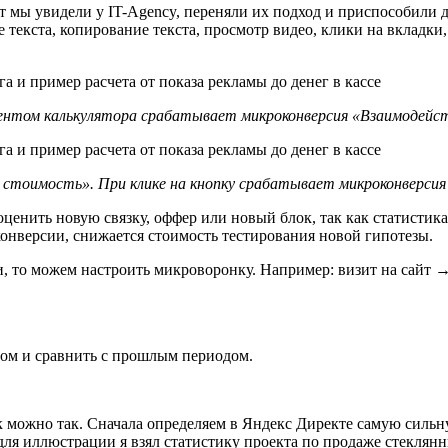
т мы увидели у IT-Agency, переняли их подход и приспособили д
 текста, копирование текста, просмотр видео, клики на вкладки
ентом калькулятора срабатывает микроконверсия «Взаимодейст
 стоимость». При клике на кнопку срабатывает микроконверсия 
енить новую связку, оффер или новый блок, так как статистика
онверсии, снижается стоимость тестирования новой гипотезы.
ли, то можем настроить микроворонку. Например: визит на сайт
ном и сравнить с прошлым периодом.
к можно так. Сначала определяем в Яндекс Директе самую силь
для иллюстрации я взял статистику проекта по продаже стеклянн