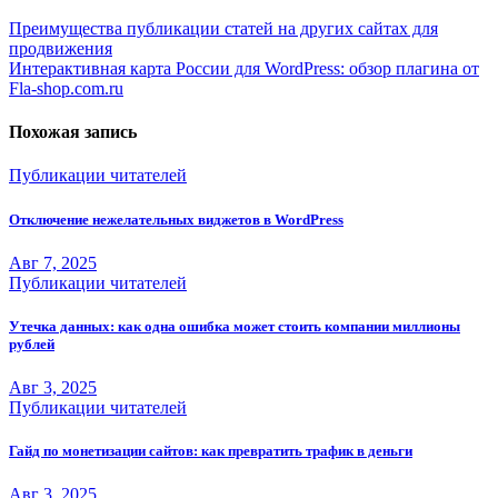
Навигация
Преимущества публикации статей на других сайтах для
продвижения
по
Интерактивная карта России для WordPress: обзор плагина от
записям
Fla-shop.com.ru
Похожая запись
Публикации читателей
Отключение нежелательных виджетов в WordPress
Авг 7, 2025
Публикации читателей
Утечка данных: как одна ошибка может стоить компании миллионы
рублей
Авг 3, 2025
Публикации читателей
Гайд по монетизации сайтов: как превратить трафик в деньги
Авг 3, 2025