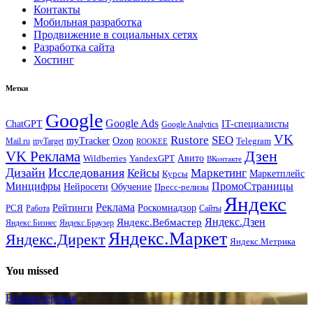
Контакты
Мобильная разработка
Продвижение в социальных сетях
Разработка сайта
Хостинг
Метки
Google
Google Ads
IT-специалисты
ChatGPT
Google Analytics
VK
Rustore
SEO
myTracker
Ozon
Mail.ru
myTarget
Telegram
ROOKEE
Дзен
VK Реклама
Авито
Wildberries
YandexGPT
ВКонтакте
Дизайн
Исследования
Кейсы
Маркетинг
Маркетплейс
Курсы
Минцифры
ПромоСтраницы
Нейросети
Обучение
Пресс-релизы
Яндекс
Реклама
Рейтинги
Роскомнадзор
РСЯ
Работа
Сайты
Яндекс.Вебмастер
Яндекс.Дзен
Яндекс.Бизнес
Яндекс.Браузер
Яндекс.Маркет
Яндекс.Директ
Яндекс.Метрика
You missed
Вебмастерская