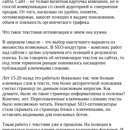
сайта. Сайт – не только визитная карточка компании, но и
способ коммуникации со своей аудиторией и совершения
продаж. От того, насколько он удобен, понятен,
оптимизирован, зависят позиции в выдаче поисковиков,
объем и лояльность органического трафика.
Что такое текстовая оптимизация и зачем она нужна
В широком смысле – это выбор наилучшего варианта из
множества возможных. В SEO-индустрии – комплекс работ
над сайтом с целью улучшения его позиций в результатах
поиска. Если говорить об оптимизации текстов на сайтах, то
под этим термином раньше понималось насыщение
публикаций ключевыми словами.
Лет 15-20 назад это работало буквально так: чем больше
ключевых слов в тексте, тем более авторитетной поисковик
считал страницу по данным поисковым запросам. Как
думаете, были ли такие страницы информативны и полезны?
Конечно, нет. Переспамленные ключевыми словами тексты
было невозможно читать. Некоторые SEO-оптимизаторы
стали скрывать со страницы блоки с ключевиками, но
оставлять видимыми для поисковых ботов.
Такая работа с текстами уже в прошлом. На позиции в
результатах поиска влияет огромное количество факторов. И