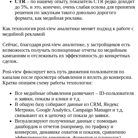
CTR
– по нашему опыту, показатель CTR редко доходит
до 5%, и это, конечно, очень слабая основа для принятия
решения по закупкам такого довольно дорогого
формата, как медийная реклама.
Как технология post-view аналитики меняет подход к работе с
медийной рекламой
Сейчас, благодаря post-view аналитике, у застройщиков есть
возможность получать полноценные отчеты по медийным
кампаниям и отслеживать их эффективность до конкретных
сделок.
Post-view фиксирует весь путь движения пользователя по
каналам после просмотра объявления и вплоть до конверсии.
Кратко опишем схему работы технологии:
Все медийные объявления размечают – ID-пользователя
и заявки, показы и клики и т.д.
В общую базу собирают данные из CRM, Яндекс
Метрики, Google Analytics, Campaign Manager и т.д,
связывают их в цепочку от показа до заявки.
Визуализируют полученные данные с помощью
дашбордов и отчетов (например, по трафику и
конверсии, динамике охватов и показов, сравнению
эффективности креативов, форматов и площадок).