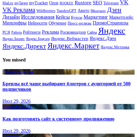
VK
Rustore
SEO
myTracker
Ozon
Mail.ru
myTarget
Telegram
ROOKEE
Дзен
VK Реклама
Авито
Wildberries
YandexGPT
ВКонтакте
Дизайн
Исследования
Кейсы
Маркетинг
Маркетплейс
Курсы
Минцифры
ПромоСтраницы
Нейросети
Обучение
Пресс-релизы
Яндекс
Реклама
Рейтинги
Роскомнадзор
РСЯ
Работа
Сайты
Яндекс.Вебмастер
Яндекс.Дзен
Яндекс.Бизнес
Яндекс.Браузер
Яндекс.Маркет
Яндекс.Директ
Яндекс.Метрика
You missed
Вебмастерская
Бренды всё чаще выбирают блогеров с аудиторией от 500
подписчиков
Июл 29, 2026
Новости SEO
Как подготовить сайт к системному продвижению
Июл 29, 2026
Главное