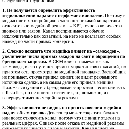
следующими трудностями:
1. Не получается определить эффективность
медиавложений наравне с перфоманс-каналами.
Поэтому в
медиасплитах застройщиков часто нет никакой конкретики
относительно медийной рекламы – KPI, точного количества
звонков или заявок. Канал воспринимается обычно
исключительно как охватный, на него не возлагают особых
надежд по части прямых конверсий.
2. Сложно доказать что медийка влияет на «самоходов»,
увеличение числа прямых заходов на сайт и обращений по
брендовым запросам.
В CRM клиент помечается как
«самоход», в его пути нет прямых маркетинговых касаний, но
при этом есть просмотры на медийной площадке. Застройщик
не понимает, откуда пришел клиент, не видит рекламного
источника сделки, а на самом деле его привела медийка.
Похожая ситуация и с брендовыми запросами – если они есть
в first-click, но не понятен источник, то, возможно, их
генерирует именно медийная реклама.
3. Эффективности не видно, но при отключении медийки
падает объем сделок.
Девелопер может сократить бюджет
или вовсе отключить канал, потому что не видит отдачи на
реальных цифрах. Однако после отказа от медийной рекламы
снижается количество лидов и звонков. Канал влияет на