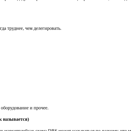
да труднее, чем делегировать.
 оборудование и прочее.
к называется)
ных маркетплейсах схема DBS может называться по-разному, что 