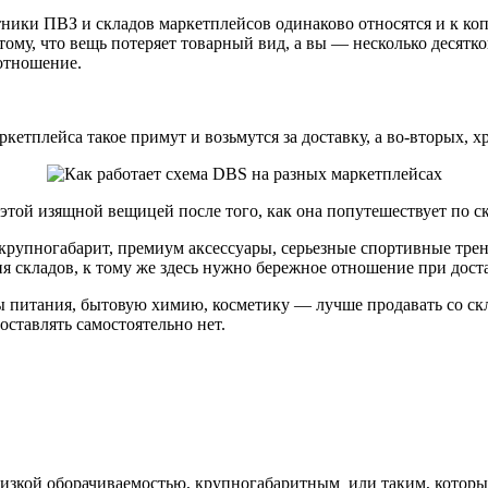
ники ПВЗ и складов маркетплейсов одинаково относятся и к коп
ому, что вещь потеряет товарный вид, а вы — несколько десятко
 отношение.
кетплейса такое примут и возьмутся за доставку, а во-вторых, 
с этой изящной вещицей после того, как она попутешествует по 
крупногабарит, премиум аксессуары, серьезные спортивные тре
ия складов, к тому же здесь нужно бережное отношение при дост
питания, бытовую химию, косметику — лучше продавать со скла
оставлять самостоятельно нет.
 низкой оборачиваемостью, крупногабаритным или таким, которы