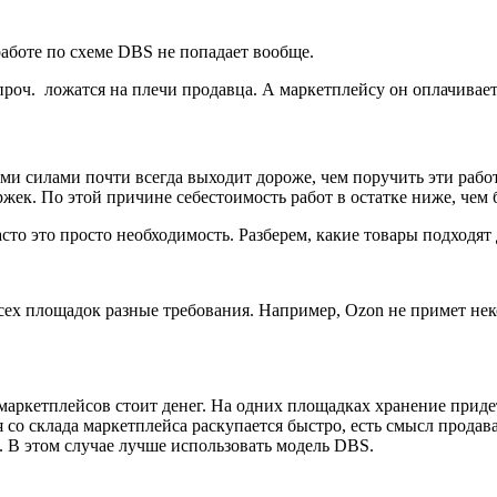
аботе по схеме DBS не попадает вообще.
 проч. ложатся на плечи продавца. А маркетплейсу он оплачивае
ными силами почти всегда выходит дороже, чем поручить эти ра
. По этой причине себестоимость работ в остатке ниже, чем бу
асто это просто необходимость. Разберем, какие товары подходят
 всех площадок разные требования. Например, Ozon не примет н
маркетплейсов стоит денег. На одних площадках хранение придет
ия со склада маркетплейса раскупается быстро, есть смысл продав
. В этом случае лучше использовать модель DBS.