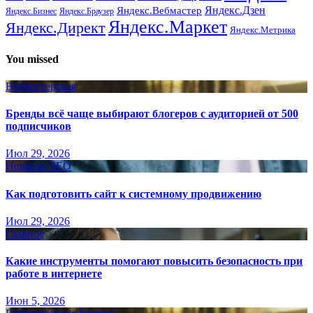
Яндекс.Вебмастер
Яндекс.Дзен
Яндекс.Бизнес
Яндекс.Браузер
Яндекс.Маркет
Яндекс.Директ
Яндекс.Метрика
You missed
Вебмастерская
Бренды всё чаще выбирают блогеров с аудиторией от 500
подписчиков
Июл 29, 2026
Новости SEO
Как подготовить сайт к системному продвижению
Июл 29, 2026
Главное
Какие инструменты помогают повысить безопасность при
работе в интернете
Июн 5, 2026