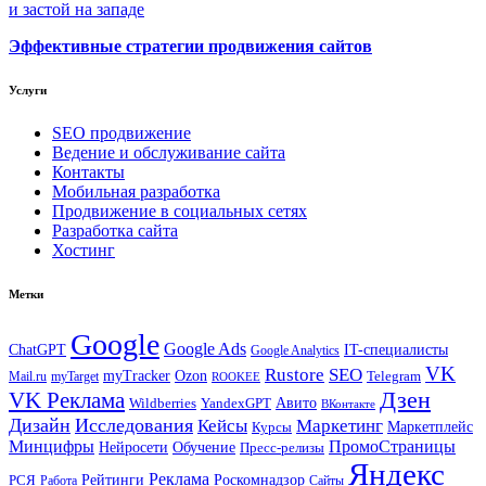
и застой на западе
Эффективные стратегии продвижения сайтов
Услуги
SEO продвижение
Ведение и обслуживание сайта
Контакты
Мобильная разработка
Продвижение в социальных сетях
Разработка сайта
Хостинг
Метки
Google
Google Ads
IT-специалисты
ChatGPT
Google Analytics
VK
Rustore
SEO
myTracker
Ozon
Mail.ru
myTarget
Telegram
ROOKEE
Дзен
VK Реклама
Авито
Wildberries
YandexGPT
ВКонтакте
Дизайн
Исследования
Кейсы
Маркетинг
Маркетплейс
Курсы
Минцифры
ПромоСтраницы
Нейросети
Обучение
Пресс-релизы
Яндекс
Реклама
Рейтинги
Роскомнадзор
РСЯ
Работа
Сайты