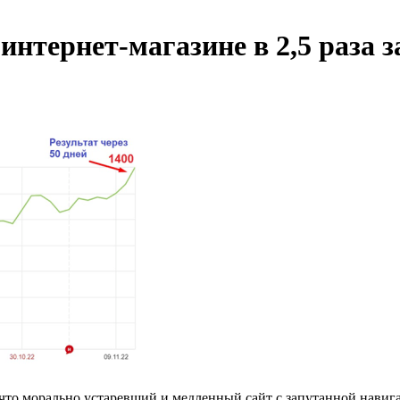
тернет-магазине в 2,5 раза за
что морально устаревший и медленный сайт с запутанной навиг