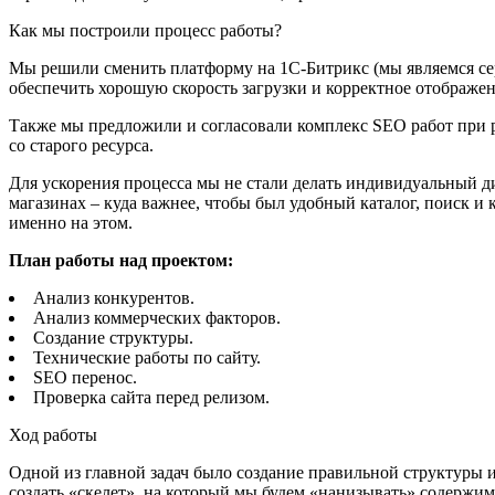
Как мы построили процесс работы?
Мы решили сменить платформу на 1С-Битрикс (мы являемся сер
обеспечить хорошую скорость загрузки и корректное отображе
Также мы предложили и согласовали комплекс SEO работ при р
со старого ресурса.
Для ускорения процесса мы не стали делать индивидуальный ди
магазинах – куда важнее, чтобы был удобный каталог, поиск и
именно на этом.
План работы над проектом:
Анализ конкурентов.
Анализ коммерческих факторов.
Создание структуры.
Технические работы по сайту.
SEO перенос.
Проверка сайта перед релизом.
Ход работы
Одной из главной задач было создание правильной структуры и
создать «скелет», на который мы будем «нанизывать» содержим